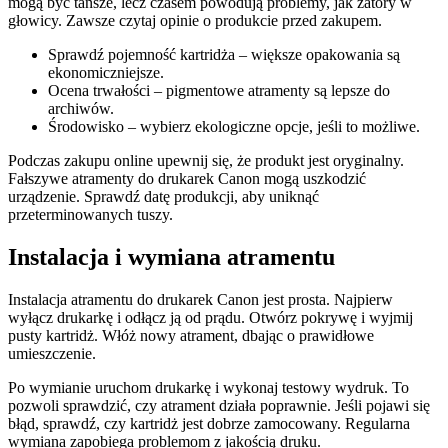
mogą być tańsze, lecz czasem powodują problemy, jak zatory w
głowicy. Zawsze czytaj opinie o produkcie przed zakupem.
Sprawdź pojemność kartridża – większe opakowania są
ekonomiczniejsze.
Ocena trwałości – pigmentowe atramenty są lepsze do
archiwów.
Środowisko – wybierz ekologiczne opcje, jeśli to możliwe.
Podczas zakupu online upewnij się, że produkt jest oryginalny.
Fałszywe atramenty do drukarek Canon mogą uszkodzić
urządzenie. Sprawdź datę produkcji, aby uniknąć
przeterminowanych tuszy.
Instalacja i wymiana atramentu
Instalacja atramentu do drukarek Canon jest prosta. Najpierw
wyłącz drukarkę i odłącz ją od prądu. Otwórz pokrywę i wyjmij
pusty kartridż. Włóż nowy atrament, dbając o prawidłowe
umieszczenie.
Po wymianie uruchom drukarkę i wykonaj testowy wydruk. To
pozwoli sprawdzić, czy atrament działa poprawnie. Jeśli pojawi się
błąd, sprawdź, czy kartridż jest dobrze zamocowany. Regularna
wymiana zapobiega problemom z jakością druku.