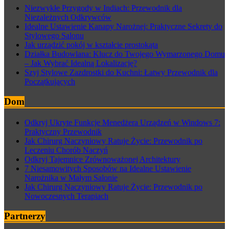
Niezwykłe Przygody w Indiach: Przewodnik dla
Niezależnych Odkrywców
Idealne Ustawienie Kanapy Narożnej: Praktyczne Sekrety do
Stylowego Salonu
Jak urządzić pokój w kształcie prostokąta
Działka Budowlana: Klucz do Twojego Wymarzonego Domu
– Jak Wybrać Idealną Lokalizację?
Szyj Stylowe Zazdrostki do Kuchni: Łatwy Przewodnik dla
Początkujących
Dom
Odkryj Ukryte Funkcje Menedżera Urządzeń w Windows 7:
Praktyczny Przewodnik
Jak Chirurg Naczyniowy Ratuje Życie: Przewodnik po
Leczeniu Chorób Naczyń
Odkryj Tajemnice Zrównoważonej Architektury
7 Niesamowitych Sposobów na Idealne Ustawienie
Narożnika w Małym Salonie
Jak Chirurg Naczyniowy Ratuje Życie: Przewodnik po
Nowoczesnych Terapiach
Partnerzy