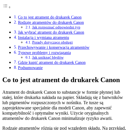
Co to jest atrament do drukarek Canon
Rodzaje atramentów do drukarek Canon
Jak rozpoznać odpowiedni typ
Jak wybrać atrament do drukarek Canon
Instalacja i wymiana atramentu
Porady dotyczące obsługi
Przechowywanie i konserwacja atramentów
Typowe problemy i rozwiązania
Jak uniknąć błędów
Gdzie kupić atrament do drukarek Canon
Podsumowanie
Co to jest atrament do drukarek Canon
Atrament do drukarek Canon to substancje w formie płynnej lub
stałej, które drukarka nakłada na papier. Składają się z barwników
lub pigmentów rozpuszczonych w nośniku. Te tusze są
zaprojektowane specjalnie dla modeli Canon, aby zapewnić
kompatybilność i optymalne wyniki. Użycie oryginalnych
atramentów do drukarek Canon minimalizuje ryzyko awarii.
Rodzaje atramentów różnią się pod względem składu. Na przykład,