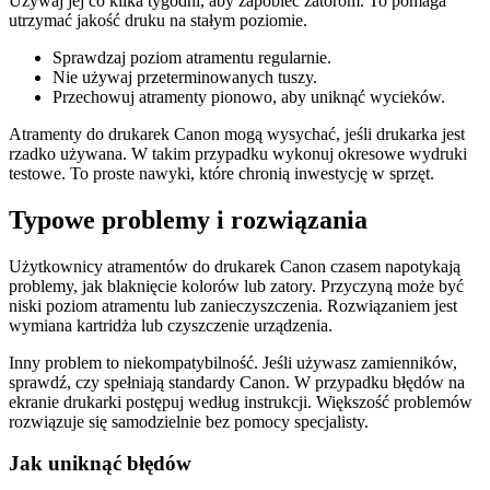
Używaj jej co kilka tygodni, aby zapobiec zatorom. To pomaga
utrzymać jakość druku na stałym poziomie.
Sprawdzaj poziom atramentu regularnie.
Nie używaj przeterminowanych tuszy.
Przechowuj atramenty pionowo, aby uniknąć wycieków.
Atramenty do drukarek Canon mogą wysychać, jeśli drukarka jest
rzadko używana. W takim przypadku wykonuj okresowe wydruki
testowe. To proste nawyki, które chronią inwestycję w sprzęt.
Typowe problemy i rozwiązania
Użytkownicy atramentów do drukarek Canon czasem napotykają
problemy, jak blaknięcie kolorów lub zatory. Przyczyną może być
niski poziom atramentu lub zanieczyszczenia. Rozwiązaniem jest
wymiana kartridża lub czyszczenie urządzenia.
Inny problem to niekompatybilność. Jeśli używasz zamienników,
sprawdź, czy spełniają standardy Canon. W przypadku błędów na
ekranie drukarki postępuj według instrukcji. Większość problemów
rozwiązuje się samodzielnie bez pomocy specjalisty.
Jak uniknąć błędów