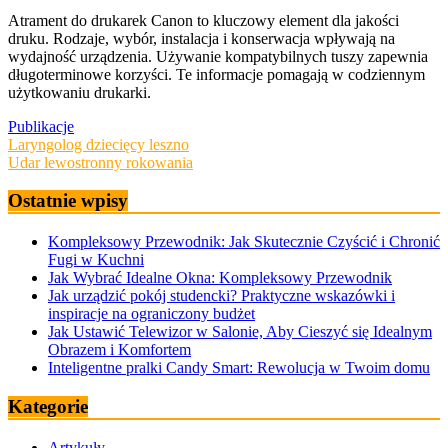
Atrament do drukarek Canon to kluczowy element dla jakości
druku. Rodzaje, wybór, instalacja i konserwacja wpływają na
wydajność urządzenia. Używanie kompatybilnych tuszy zapewnia
długoterminowe korzyści. Te informacje pomagają w codziennym
użytkowaniu drukarki.
Publikacje
Nawigacja
Laryngolog dziecięcy leszno
Udar lewostronny rokowania
wpisu
Ostatnie wpisy
Kompleksowy Przewodnik: Jak Skutecznie Czyścić i Chronić
Fugi w Kuchni
Jak Wybrać Idealne Okna: Kompleksowy Przewodnik
Jak urządzić pokój studencki? Praktyczne wskazówki i
inspiracje na ograniczony budżet
Jak Ustawić Telewizor w Salonie, Aby Cieszyć się Idealnym
Obrazem i Komfortem
Inteligentne pralki Candy Smart: Rewolucja w Twoim domu
Kategorie
Artykuły