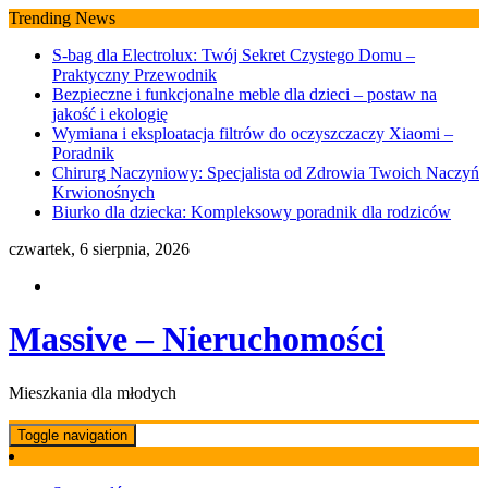
Skip
Trending News
to
S-bag dla Electrolux: Twój Sekret Czystego Domu –
content
Praktyczny Przewodnik
Bezpieczne i funkcjonalne meble dla dzieci – postaw na
jakość i ekologię
Wymiana i eksploatacja filtrów do oczyszczaczy Xiaomi –
Poradnik
Chirurg Naczyniowy: Specjalista od Zdrowia Twoich Naczyń
Krwionośnych
Biurko dla dziecka: Kompleksowy poradnik dla rodziców
czwartek, 6 sierpnia, 2026
Massive – Nieruchomości
Mieszkania dla młodych
Toggle navigation