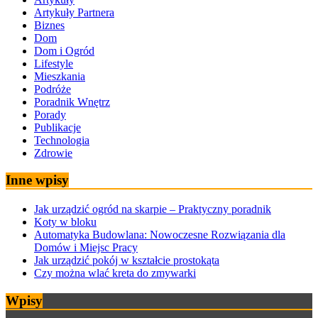
Artykuły Partnera
Biznes
Dom
Dom i Ogród
Lifestyle
Mieszkania
Podróże
Poradnik Wnętrz
Porady
Publikacje
Technologia
Zdrowie
Inne wpisy
Jak urządzić ogród na skarpie – Praktyczny poradnik
Koty w bloku
Automatyka Budowlana: Nowoczesne Rozwiązania dla
Domów i Miejsc Pracy
Jak urządzić pokój w kształcie prostokąta
Czy można wlać kreta do zmywarki
Wpisy