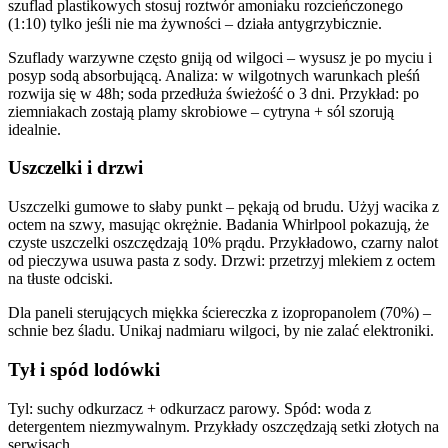
szuflad plastikowych stosuj roztwór amoniaku rozcieńczonego
(1:10) tylko jeśli nie ma żywności – działa antygrzybicznie.
Szuflady warzywne często gniją od wilgoci – wysusz je po myciu i
posyp sodą absorbującą. Analiza: w wilgotnych warunkach pleśń
rozwija się w 48h; soda przedłuża świeżość o 3 dni. Przykład: po
ziemniakach zostają plamy skrobiowe – cytryna + sól szorują
idealnie.
Uszczelki i drzwi
Uszczelki gumowe to słaby punkt – pękają od brudu. Użyj wacika z
octem na szwy, masując okrężnie. Badania Whirlpool pokazują, że
czyste uszczelki oszczędzają 10% prądu. Przykładowo, czarny nalot
od pieczywa usuwa pasta z sody. Drzwi: przetrzyj mlekiem z octem
na tłuste odciski.
Dla paneli sterujących miękka ściereczka z izopropanolem (70%) –
schnie bez śladu. Unikaj nadmiaru wilgoci, by nie zalać elektroniki.
Tył i spód lodówki
Tyl: suchy odkurzacz + odkurzacz parowy. Spód: woda z
detergentem niezmywalnym. Przykłady oszczędzają setki złotych na
serwisach.