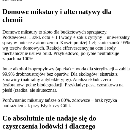
Domowe mikstury i alternatywy dla
chemii
Domowe mikstury to złoto dla budżetowych sprzątaczy.
Podstawowa: 1 szkl. octu + 1 l wody + sok z cytryny – uniwersalny
spray w butelce z atomizerem. Koszt: poniżej 1 zł, skuteczność 95%
wg testów domowych. Reakcja effervescencyjna octu i sody
mechanicznie usuwa brud. Przykładowo, po rybie neutralizuje
zapach na 100%.
Inna: alkohol izopropylowy (apteka) + woda dla sterylizacji – zabija
99,9% drobnoustrojów bez oparów. Dla ekologów: ekstrakt z
żurawiny (naturalny antybakteryjny). Analiza składu: zero
fosforanów, pełne biodegradacji. Przykłady: pasta czosnkowa na
pleśń (rzadka, ale skuteczna).
Porównanie: mikstury tańsze o 80%, zdrowsze – brak ryzyka
podrażnień jak przy Błysk czy Cillit.
Co absolutnie nie nadaje się do
czyszczenia lodówki i dlaczego