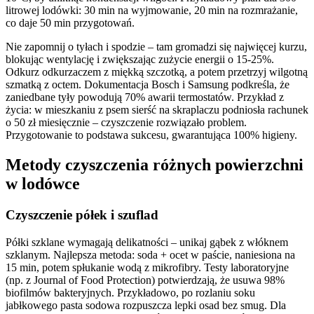
litrowej lodówki: 30 min na wyjmowanie, 20 min na rozmrażanie,
co daje 50 min przygotowań.
Nie zapomnij o tyłach i spodzie – tam gromadzi się najwięcej kurzu,
blokując wentylację i zwiększając zużycie energii o 15-25%.
Odkurz odkurzaczem z miękką szczotką, a potem przetrzyj wilgotną
szmatką z octem. Dokumentacja Bosch i Samsung podkreśla, że
zaniedbane tyły powodują 70% awarii termostatów. Przykład z
życia: w mieszkaniu z psem sierść na skraplaczu podniosła rachunek
o 50 zł miesięcznie – czyszczenie rozwiązało problem.
Przygotowanie to podstawa sukcesu, gwarantująca 100% higieny.
Metody czyszczenia różnych powierzchni
w lodówce
Czyszczenie półek i szuflad
Półki szklane wymagają delikatności – unikaj gąbek z włóknem
szklanym. Najlepsza metoda: soda + ocet w paście, naniesiona na
15 min, potem spłukanie wodą z mikrofibry. Testy laboratoryjne
(np. z Journal of Food Protection) potwierdzają, że usuwa 98%
biofilmów bakteryjnych. Przykładowo, po rozlaniu soku
jabłkowego pasta sodowa rozpuszcza lepki osad bez smug. Dla