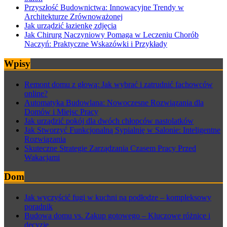
Przyszłość Budownictwa: Innowacyjne Trendy w
Architekturze Zrównoważonej
Jak urządzić łazienkę zdjęcia
Jak Chirurg Naczyniowy Pomaga w Leczeniu Chorób
Naczyń: Praktyczne Wskazówki i Przykłady
Wpisy
Remont domu z głową: Jak wybrać i zatrudnić fachowców
online?
Automatyka Budowlana: Nowoczesne Rozwiązania dla
Domów i Miejsc Pracy
Jak urządzić pokój dla dwóch chłopców nastolatków
Jak Stworzyć Funkcjonalną Sypialnię w Salonie: Inteligentne
Rozwiązania
Skuteczne Strategie Zarządzania Czasem Pracy Przed
Wakacjami
Dom
Jak wyczyścić fugi w kuchni na podłodze – kompleksowy
poradnik
Budowa domu vs. Zakup gotowego – Kluczowe różnice i
decyzje