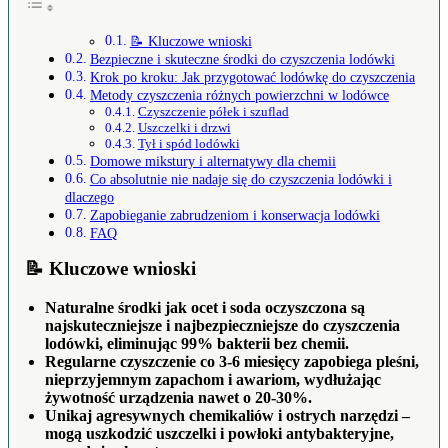
📝 Kluczowe wnioski
Bezpieczne i skuteczne środki do czyszczenia lodówki
Krok po kroku: Jak przygotować lodówkę do czyszczenia
Metody czyszczenia różnych powierzchni w lodówce
Czyszczenie półek i szuflad
Uszczelki i drzwi
Tył i spód lodówki
Domowe mikstury i alternatywy dla chemii
Co absolutnie nie nadaje się do czyszczenia lodówki i
dlaczego
Zapobieganie zabrudzeniom i konserwacja lodówki
FAQ
📝 Kluczowe wnioski
Naturalne środki jak ocet i soda oczyszczona są
najskuteczniejsze i najbezpieczniejsze do czyszczenia
lodówki, eliminując 99% bakterii bez chemii.
Regularne czyszczenie co 3-6 miesięcy zapobiega pleśni,
nieprzyjemnym zapachom i awariom, wydłużając
żywotność urządzenia nawet o 20-30%.
Unikaj agresywnych chemikaliów i ostrych narzędzi –
mogą uszkodzić uszczelki i powłoki antybakteryjne,