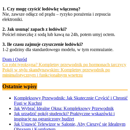
1. Czy mogę czyścić lodówkę włączoną?
Nie, zawsze odłącz od prądu – ryzyko porażenia i zepsucia
elektroniki.
2. Jak usunąć zapach z lodówki?
Pościel miseczkę z sodą lub kawą na 24h, potem umyj octem.
3. Ile czasu zajmuje czyszczenie lodówki?
1-2 godziny dla standardowego modelu, w tym rozmrażanie.
Dom i Ogród
Nawigacja
Co robi tyroksyna? Kompletny przewodnik po hormonach tarczycy
Pokój w stylu skandynawskim: Kompletny przewodnik po
wpisu
minimalistycznym i funkcjonalnym wnętrzu
Ostatnie wpisy
Kompleksowy Przewodnik: Jak Skutecznie Czyścić i Chronić
Fugi w Kuchni
Jak Wybrać Idealne Okna: Kompleksowy Przewodnik
Jak urządzić pokój studencki? Praktyczne wskazówki i
inspiracje na ograniczony budżet
Jak Ustawić Telewizor w Salonie, Aby Cieszyć się Idealnym
Obrazem i Komfortem