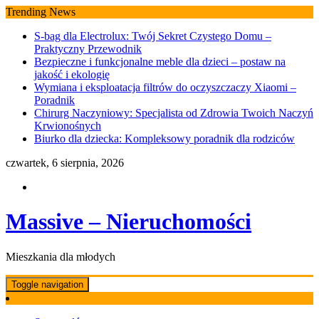
Skip
Trending News
to
S-bag dla Electrolux: Twój Sekret Czystego Domu –
content
Praktyczny Przewodnik
Bezpieczne i funkcjonalne meble dla dzieci – postaw na
jakość i ekologię
Wymiana i eksploatacja filtrów do oczyszczaczy Xiaomi –
Poradnik
Chirurg Naczyniowy: Specjalista od Zdrowia Twoich Naczyń
Krwionośnych
Biurko dla dziecka: Kompleksowy poradnik dla rodziców
czwartek, 6 sierpnia, 2026
Massive – Nieruchomości
Mieszkania dla młodych
Toggle navigation