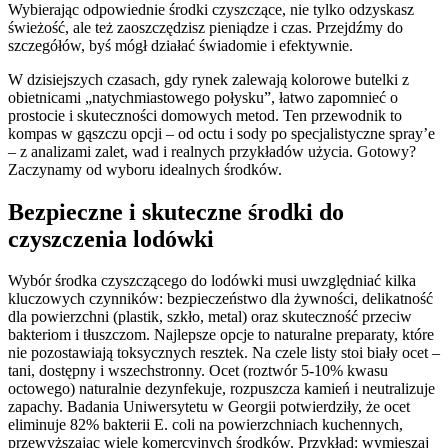
Wybierając odpowiednie środki czyszczące, nie tylko odzyskasz
świeżość, ale też zaoszczędzisz pieniądze i czas. Przejdźmy do
szczegółów, byś mógł działać świadomie i efektywnie.
W dzisiejszych czasach, gdy rynek zalewają kolorowe butelki z
obietnicami „natychmiastowego połysku”, łatwo zapomnieć o
prostocie i skuteczności domowych metod. Ten przewodnik to
kompas w gąszczu opcji – od octu i sody po specjalistyczne spray’e
– z analizami zalet, wad i realnych przykładów użycia. Gotowy?
Zaczynamy od wyboru idealnych środków.
Bezpieczne i skuteczne środki do
czyszczenia lodówki
Wybór środka czyszczącego do lodówki musi uwzględniać kilka
kluczowych czynników: bezpieczeństwo dla żywności, delikatność
dla powierzchni (plastik, szkło, metal) oraz skuteczność przeciw
bakteriom i tłuszczom. Najlepsze opcje to naturalne preparaty, które
nie pozostawiają toksycznych resztek. Na czele listy stoi biały ocet –
tani, dostępny i wszechstronny. Ocet (roztwór 5-10% kwasu
octowego) naturalnie dezynfekuje, rozpuszcza kamień i neutralizuje
zapachy. Badania Uniwersytetu w Georgii potwierdziły, że ocet
eliminuje 82% bakterii E. coli na powierzchniach kuchennych,
przewyższając wiele komercyjnych środków. Przykład: wymieszaj