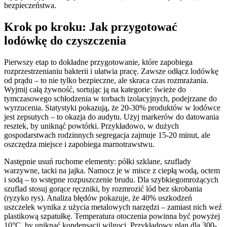
bezpieczeństwa.
Krok po kroku: Jak przygotować
lodówkę do czyszczenia
Pierwszy etap to dokładne przygotowanie, które zapobiega
rozprzestrzenianiu bakterii i ułatwia pracę. Zawsze odłącz lodówkę
od prądu – to nie tylko bezpieczne, ale skraca czas rozmrażania.
Wyjmij całą żywność, sortując ją na kategorie: świeże do
tymczasowego schłodzenia w torbach izolacyjnych, podejrzane do
wyrzucenia. Statystyki pokazują, że 20-30% produktów w lodówce
jest zepsutych – to okazja do audytu. Użyj markerów do datowania
resztek, by uniknąć powtórki. Przykładowo, w dużych
gospodarstwach rodzinnych segregacja zajmuje 15-20 minut, ale
oszczędza miejsce i zapobiega marnotrawstwu.
Następnie usuń ruchome elementy: półki szklane, szuflady
warzywne, tacki na jajka. Namocz je w misce z ciepłą wodą, octem
i sodą – to wstępne rozpuszczenie brudu. Dla szybkiegomrożących
szuflad stosuj gorące ręczniki, by rozmrozić lód bez skrobania
(ryzyko rys). Analiza błędów pokazuje, że 40% uszkodzeń
uszczelek wynika z użycia metalowych narzędzi – zamiast nich weź
plastikową szpatułkę. Temperatura otoczenia powinna być powyżej
10°C, by uniknąć kondensacji wilgoci. Przykładowy plan dla 300-