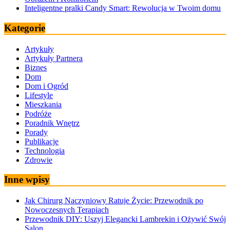
Inteligentne pralki Candy Smart: Rewolucja w Twoim domu
Kategorie
Artykuły
Artykuły Partnera
Biznes
Dom
Dom i Ogród
Lifestyle
Mieszkania
Podróże
Poradnik Wnętrz
Porady
Publikacje
Technologia
Zdrowie
Inne wpisy
Jak Chirurg Naczyniowy Ratuje Życie: Przewodnik po
Nowoczesnych Terapiach
Przewodnik DIY: Uszyj Elegancki Lambrekin i Ożywić Swój
Salon