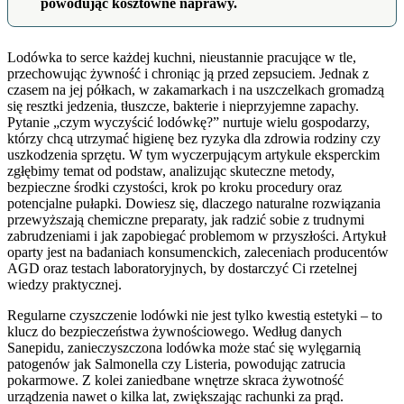
powodując kosztowne naprawy.
Lodówka to serce każdej kuchni, nieustannie pracujące w tle,
przechowując żywność i chroniąc ją przed zepsuciem. Jednak z
czasem na jej półkach, w zakamarkach i na uszczelkach gromadzą
się resztki jedzenia, tłuszcze, bakterie i nieprzyjemne zapachy.
Pytanie „czym wyczyścić lodówkę?” nurtuje wielu gospodarzy,
którzy chcą utrzymać higienę bez ryzyka dla zdrowia rodziny czy
uszkodzenia sprzętu. W tym wyczerpującym artykule eksperckim
zgłębimy temat od podstaw, analizując skuteczne metody,
bezpieczne środki czystości, krok po kroku procedury oraz
potencjalne pułapki. Dowiesz się, dlaczego naturalne rozwiązania
przewyższają chemiczne preparaty, jak radzić sobie z trudnymi
zabrudzeniami i jak zapobiegać problemom w przyszłości. Artykuł
oparty jest na badaniach konsumenckich, zaleceniach producentów
AGD oraz testach laboratoryjnych, by dostarczyć Ci rzetelnej
wiedzy praktycznej.
Regularne czyszczenie lodówki nie jest tylko kwestią estetyki – to
klucz do bezpieczeństwa żywnościowego. Według danych
Sanepidu, zanieczyszczona lodówka może stać się wylęgarnią
patogenów jak Salmonella czy Listeria, powodując zatrucia
pokarmowe. Z kolei zaniedbane wnętrze skraca żywotność
urządzenia nawet o kilka lat, zwiększając rachunki za prąd.