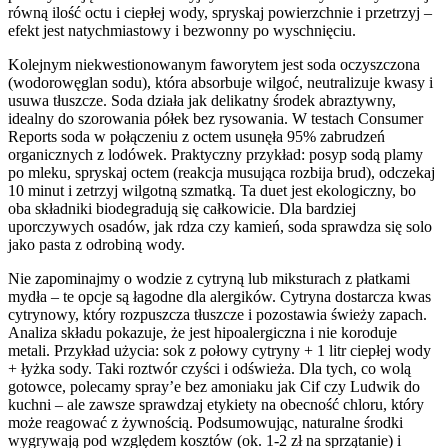
równą ilość octu i ciepłej wody, spryskaj powierzchnie i przetrzyj –
efekt jest natychmiastowy i bezwonny po wyschnięciu.
Kolejnym niekwestionowanym faworytem jest soda oczyszczona
(wodorowęglan sodu), która absorbuje wilgoć, neutralizuje kwasy i
usuwa tłuszcze. Soda działa jak delikatny środek abraztywny,
idealny do szorowania półek bez rysowania. W testach Consumer
Reports soda w połączeniu z octem usunęła 95% zabrudzeń
organicznych z lodówek. Praktyczny przykład: posyp sodą plamy
po mleku, spryskaj octem (reakcja musująca rozbija brud), odczekaj
10 minut i zetrzyj wilgotną szmatką. Ta duet jest ekologiczny, bo
oba składniki biodegradują się całkowicie. Dla bardziej
uporczywych osadów, jak rdza czy kamień, soda sprawdza się solo
jako pasta z odrobiną wody.
Nie zapominajmy o wodzie z cytryną lub miksturach z płatkami
mydła – te opcje są łagodne dla alergików. Cytryna dostarcza kwas
cytrynowy, który rozpuszcza tłuszcze i pozostawia świeży zapach.
Analiza składu pokazuje, że jest hipoalergiczna i nie koroduje
metali. Przykład użycia: sok z połowy cytryny + 1 litr ciepłej wody
+ łyżka sody. Taki roztwór czyści i odświeża. Dla tych, co wolą
gotowce, polecamy spray’e bez amoniaku jak Cif czy Ludwik do
kuchni – ale zawsze sprawdzaj etykiety na obecność chloru, który
może reagować z żywnością. Podsumowując, naturalne środki
wygrywają pod względem kosztów (ok. 1-2 zł na sprzątanie) i