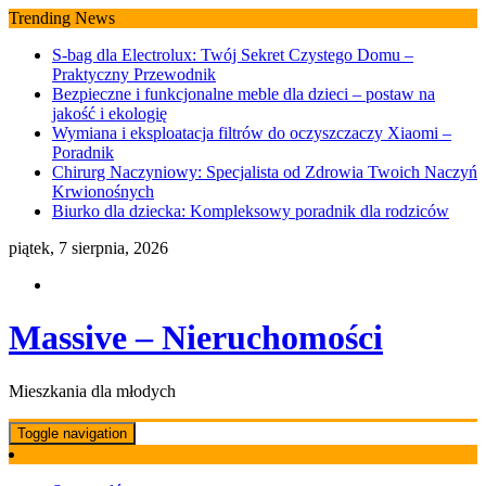
Skip
Trending News
to
S-bag dla Electrolux: Twój Sekret Czystego Domu –
content
Praktyczny Przewodnik
Bezpieczne i funkcjonalne meble dla dzieci – postaw na
jakość i ekologię
Wymiana i eksploatacja filtrów do oczyszczaczy Xiaomi –
Poradnik
Chirurg Naczyniowy: Specjalista od Zdrowia Twoich Naczyń
Krwionośnych
Biurko dla dziecka: Kompleksowy poradnik dla rodziców
piątek, 7 sierpnia, 2026
Massive – Nieruchomości
Mieszkania dla młodych
Toggle navigation