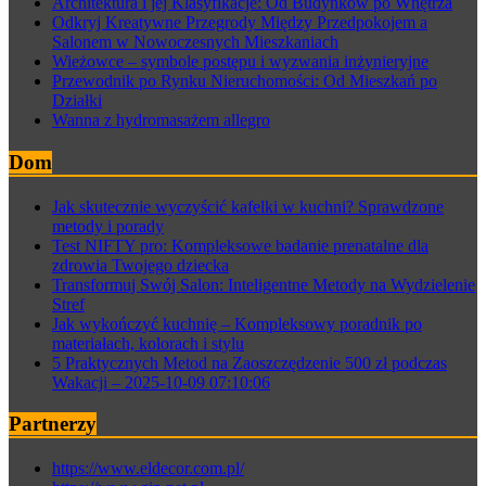
Architektura i jej Klasyfikacje: Od Budynków po Wnętrza
Odkryj Kreatywne Przegrody Między Przedpokojem a
Salonem w Nowoczesnych Mieszkaniach
Wieżowce – symbole postępu i wyzwania inżynieryjne
Przewodnik po Rynku Nieruchomości: Od Mieszkań po
Działki
Wanna z hydromasażem allegro
Dom
Jak skutecznie wyczyścić kafelki w kuchni? Sprawdzone
metody i porady
Test NIFTY pro: Kompleksowe badanie prenatalne dla
zdrowia Twojego dziecka
Transformuj Swój Salon: Inteligentne Metody na Wydzielenie
Stref
Jak wykończyć kuchnię – Kompleksowy poradnik po
materiałach, kolorach i stylu
5 Praktycznych Metod na Zaoszczędzenie 500 zł podczas
Wakacji – 2025-10-09 07:10:06
Partnerzy
https://www.eldecor.com.pl/