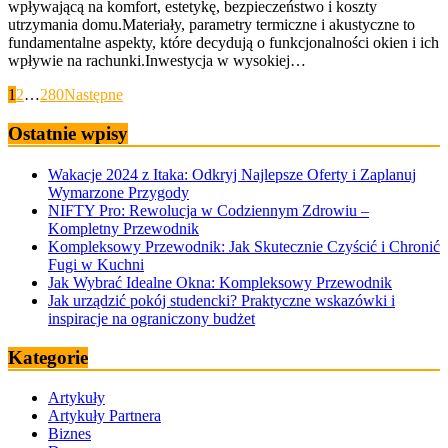
wpływającą na komfort, estetykę, bezpieczeństwo i koszty
utrzymania domu.Materiały, parametry termiczne i akustyczne to
fundamentalne aspekty, które decydują o funkcjonalności okien i ich
wpływie na rachunki.Inwestycja w wysokiej…
Stronicowanie
1
2
…
280
Następne
wpisów
Ostatnie wpisy
Wakacje 2024 z Itaka: Odkryj Najlepsze Oferty i Zaplanuj
Wymarzone Przygody
NIFTY Pro: Rewolucja w Codziennym Zdrowiu –
Kompletny Przewodnik
Kompleksowy Przewodnik: Jak Skutecznie Czyścić i Chronić
Fugi w Kuchni
Jak Wybrać Idealne Okna: Kompleksowy Przewodnik
Jak urządzić pokój studencki? Praktyczne wskazówki i
inspiracje na ograniczony budżet
Kategorie
Artykuły
Artykuły Partnera
Biznes