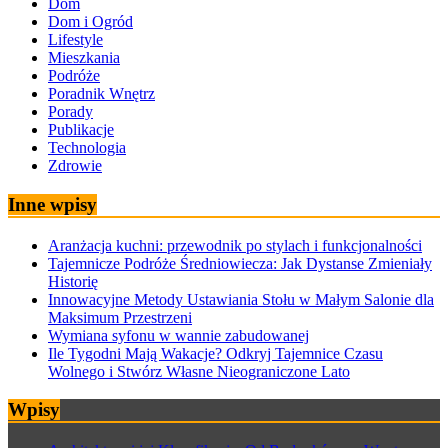
Dom
Dom i Ogród
Lifestyle
Mieszkania
Podróże
Poradnik Wnętrz
Porady
Publikacje
Technologia
Zdrowie
Inne wpisy
Aranżacja kuchni: przewodnik po stylach i funkcjonalności
Tajemnicze Podróże Średniowiecza: Jak Dystanse Zmieniały
Historię
Innowacyjne Metody Ustawiania Stołu w Małym Salonie dla
Maksimum Przestrzeni
Wymiana syfonu w wannie zabudowanej
Ile Tygodni Mają Wakacje? Odkryj Tajemnice Czasu
Wolnego i Stwórz Własne Nieograniczone Lato
Wpisy