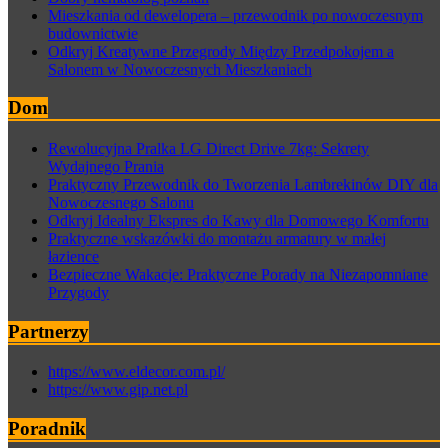
Mieszkania od dewelopera – przewodnik po nowoczesnym
budownictwie
Odkryj Kreatywne Przegrody Między Przedpokojem a
Salonem w Nowoczesnych Mieszkaniach
Dom
Rewolucyjna Pralka LG Direct Drive 7kg: Sekrety
Wydajnego Prania
Praktyczny Przewodnik do Tworzenia Lambrekinów DIY dla
Nowoczesnego Salonu
Odkryj Idealny Ekspres do Kawy dla Domowego Komfortu
Praktyczne wskazówki do montażu armatury w małej
łazience
Bezpieczne Wakacje: Praktyczne Porady na Niezapomniane
Przygody
Partnerzy
https://www.eldecor.com.pl/
https://www.gip.net.pl
Poradnik