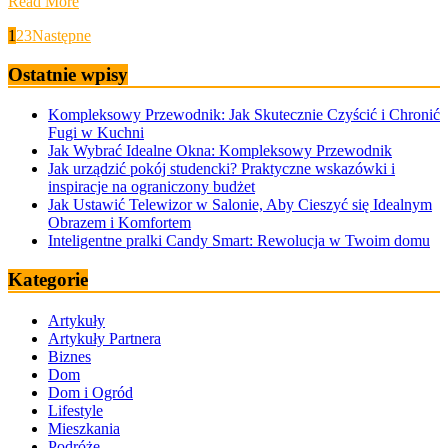
Read More
Stronicowanie
1
2
3
Następne
wpisów
Ostatnie wpisy
Kompleksowy Przewodnik: Jak Skutecznie Czyścić i Chronić
Fugi w Kuchni
Jak Wybrać Idealne Okna: Kompleksowy Przewodnik
Jak urządzić pokój studencki? Praktyczne wskazówki i
inspiracje na ograniczony budżet
Jak Ustawić Telewizor w Salonie, Aby Cieszyć się Idealnym
Obrazem i Komfortem
Inteligentne pralki Candy Smart: Rewolucja w Twoim domu
Kategorie
Artykuły
Artykuły Partnera
Biznes
Dom
Dom i Ogród
Lifestyle
Mieszkania
Podróże