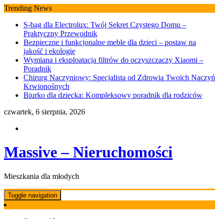
Skip
Trending News
to
S-bag dla Electrolux: Twój Sekret Czystego Domu –
content
Praktyczny Przewodnik
Bezpieczne i funkcjonalne meble dla dzieci – postaw na
jakość i ekologię
Wymiana i eksploatacja filtrów do oczyszczaczy Xiaomi –
Poradnik
Chirurg Naczyniowy: Specjalista od Zdrowia Twoich Naczyń
Krwionośnych
Biurko dla dziecka: Kompleksowy poradnik dla rodziców
czwartek, 6 sierpnia, 2026
Massive – Nieruchomości
Mieszkania dla młodych
Toggle navigation