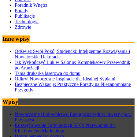
Poradnik Wnętrz
Porady
Publikacje
Technologia
Zdrowie
Inne wpisy
Odśwież Swój Pokój Studencki: Inteligentne Rozwiązania i
Nowatorskie Dekoracje
Jak Wykończyć Łuk w Salonie: Kompleksowy Przewodnik
po Aranżacji
Tania drukarka laserowa do domu
Odkryj Nowoczesne Inspiracje dla Idealnej Sypialni
Bezpieczne Wakacje: Praktyczne Porady na Niezapomniane
Przygody
Wpisy
Nowoczesne Budownictwo Energooszczędne: Inwestycja w
Przyszłość
Rozszyfrowanie Terminologii SEO: Przewodnik dla
Efektywnego Marketingu
Dobry hematolog poznań