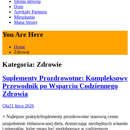
Strona główna
Dom
Artykuły Partnera
Mieszkania
Mapa Strony
You Are Here
Home
Zdrowie
Kategoria:
Zdrowie
Suplementy Prozdrowotne: Kompleksowy
Przewodnik po Wsparciu Codziennego
Zdrowia
Ola
21 lipca 2026
⚡ Najlepsze praktykiSuplementy prozdrowotne stanowią cenne
uzupełnienie zbilansowanej diety, dostarczając niezbędnych witamin
i minerałów, które mogą być niedoborowe w codziennym