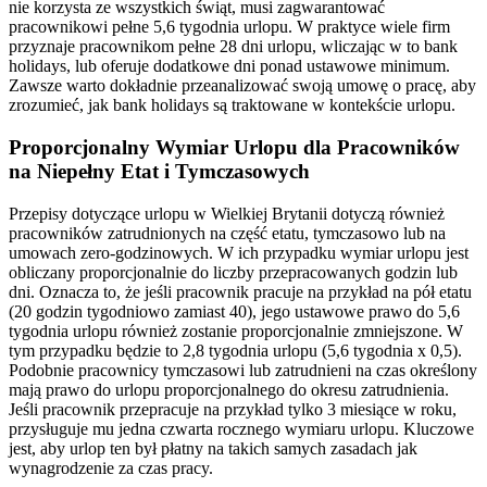
nie korzysta ze wszystkich świąt, musi zagwarantować
pracownikowi pełne 5,6 tygodnia urlopu. W praktyce wiele firm
przyznaje pracownikom pełne 28 dni urlopu, wliczając w to bank
holidays, lub oferuje dodatkowe dni ponad ustawowe minimum.
Zawsze warto dokładnie przeanalizować swoją umowę o pracę, aby
zrozumieć, jak bank holidays są traktowane w kontekście urlopu.
Proporcjonalny Wymiar Urlopu dla Pracowników
na Niepełny Etat i Tymczasowych
Przepisy dotyczące urlopu w Wielkiej Brytanii dotyczą również
pracowników zatrudnionych na część etatu, tymczasowo lub na
umowach zero-godzinowych. W ich przypadku wymiar urlopu jest
obliczany proporcjonalnie do liczby przepracowanych godzin lub
dni. Oznacza to, że jeśli pracownik pracuje na przykład na pół etatu
(20 godzin tygodniowo zamiast 40), jego ustawowe prawo do 5,6
tygodnia urlopu również zostanie proporcjonalnie zmniejszone. W
tym przypadku będzie to 2,8 tygodnia urlopu (5,6 tygodnia x 0,5).
Podobnie pracownicy tymczasowi lub zatrudnieni na czas określony
mają prawo do urlopu proporcjonalnego do okresu zatrudnienia.
Jeśli pracownik przepracuje na przykład tylko 3 miesiące w roku,
przysługuje mu jedna czwarta rocznego wymiaru urlopu. Kluczowe
jest, aby urlop ten był płatny na takich samych zasadach jak
wynagrodzenie za czas pracy.