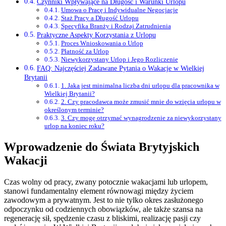
Czynniki Wpływające na Długość i Warunki Urlopu
Umowa o Pracę i Indywidualne Negocjacje
Staż Pracy a Długość Urlopu
Specyfika Branży i Rodzaj Zatrudnienia
Praktyczne Aspekty Korzystania z Urlopu
Proces Wnioskowania o Urlop
Płatność za Urlop
Niewykorzystany Urlop i Jego Rozliczenie
FAQ: Najczęściej Zadawane Pytania o Wakacje w Wielkiej
Brytanii
1. Jaka jest minimalna liczba dni urlopu dla pracownika w
Wielkiej Brytanii?
2. Czy pracodawca może zmusić mnie do wzięcia urlopu w
określonym terminie?
3. Czy mogę otrzymać wynagrodzenie za niewykorzystany
urlop na koniec roku?
Wprowadzenie do Świata Brytyjskich
Wakacji
Czas wolny od pracy, zwany potocznie wakacjami lub urlopem,
stanowi fundamentalny element równowagi między życiem
zawodowym a prywatnym. Jest to nie tylko okres zasłużonego
odpoczynku od codziennych obowiązków, ale także szansa na
regenerację sił, spędzenie czasu z bliskimi, realizację pasji czy