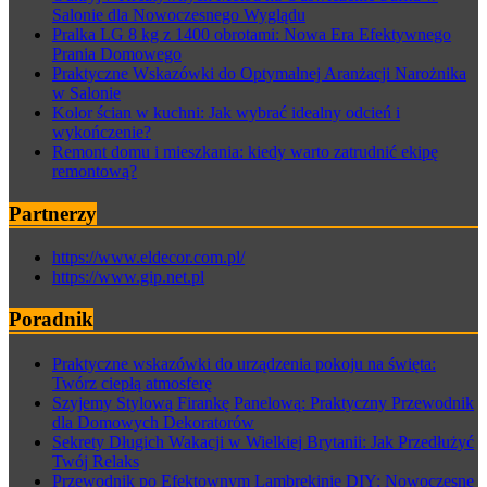
Salonie dla Nowoczesnego Wyglądu
Pralka LG 8 kg z 1400 obrotami: Nowa Era Efektywnego
Prania Domowego
Praktyczne Wskazówki do Optymalnej Aranżacji Narożnika
w Salonie
Kolor ścian w kuchni: Jak wybrać idealny odcień i
wykończenie?
Remont domu i mieszkania: kiedy warto zatrudnić ekipę
remontową?
Partnerzy
https://www.eldecor.com.pl/
https://www.gip.net.pl
Poradnik
Praktyczne wskazówki do urządzenia pokoju na święta:
Twórz ciepłą atmosferę
Szyjemy Stylową Firankę Panelową: Praktyczny Przewodnik
dla Domowych Dekoratorów
Sekrety Długich Wakacji w Wielkiej Brytanii: Jak Przedłużyć
Twój Relaks
Przewodnik po Efektownym Lambrekinie DIY: Nowoczesne