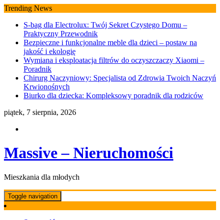
Skip
Trending News
to
S-bag dla Electrolux: Twój Sekret Czystego Domu –
content
Praktyczny Przewodnik
Bezpieczne i funkcjonalne meble dla dzieci – postaw na
jakość i ekologię
Wymiana i eksploatacja filtrów do oczyszczaczy Xiaomi –
Poradnik
Chirurg Naczyniowy: Specjalista od Zdrowia Twoich Naczyń
Krwionośnych
Biurko dla dziecka: Kompleksowy poradnik dla rodziców
piątek, 7 sierpnia, 2026
Massive – Nieruchomości
Mieszkania dla młodych
Toggle navigation