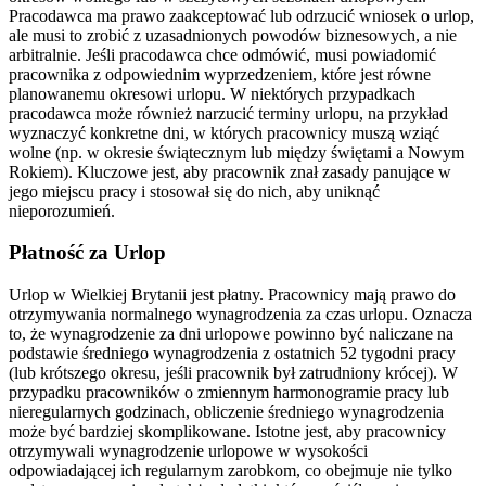
Pracodawca ma prawo zaakceptować lub odrzucić wniosek o urlop,
ale musi to zrobić z uzasadnionych powodów biznesowych, a nie
arbitralnie. Jeśli pracodawca chce odmówić, musi powiadomić
pracownika z odpowiednim wyprzedzeniem, które jest równe
planowanemu okresowi urlopu. W niektórych przypadkach
pracodawca może również narzucić terminy urlopu, na przykład
wyznaczyć konkretne dni, w których pracownicy muszą wziąć
wolne (np. w okresie świątecznym lub między świętami a Nowym
Rokiem). Kluczowe jest, aby pracownik znał zasady panujące w
jego miejscu pracy i stosował się do nich, aby uniknąć
nieporozumień.
Płatność za Urlop
Urlop w Wielkiej Brytanii jest płatny. Pracownicy mają prawo do
otrzymywania normalnego wynagrodzenia za czas urlopu. Oznacza
to, że wynagrodzenie za dni urlopowe powinno być naliczane na
podstawie średniego wynagrodzenia z ostatnich 52 tygodni pracy
(lub krótszego okresu, jeśli pracownik był zatrudniony krócej). W
przypadku pracowników o zmiennym harmonogramie pracy lub
nieregularnych godzinach, obliczenie średniego wynagrodzenia
może być bardziej skomplikowane. Istotne jest, aby pracownicy
otrzymywali wynagrodzenie urlopowe w wysokości
odpowiadającej ich regularnym zarobkom, co obejmuje nie tylko