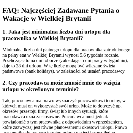
FAQ: Najczęściej Zadawane Pytania o
Wakacje w Wielkiej Brytanii
1. Jaka jest minimalna liczba dni urlopu dla
pracownika w Wielkiej Brytanii?
Minimalna liczba dni płatnego urlopu dla pracownika zatrudnionego
na pełny etat w Wielkiej Brytanii wynosi 5,6 tygodnia rocznie.
Przeliczając to na dni robocze (zakładając 5 dni pracy w tygodniu),
daje to 28 dni urlopu. W tę liczbę mogą być wliczane święta
państwowe (bank holidays), w zależności od ustaleń pracodawcy.
2. Czy pracodawca może zmusić mnie do wzięcia
urlopu w określonym terminie?
Tak, pracodawca ma prawo wyznaczyć pracownikowi terminy, w
których musi on wykorzystać swój urlop. Może to dotyczyć np.
okresów przestoju firmy, świąt lub innych sytuacji, które
pracodawca uzna za stosowne. Pracodawca musi jednak
powiadomić o tym pracownika z odpowiednim wyprzedzeniem,
które zazwyczaj jest równe planowanemu okresowi urlopu. Prawo
pracownika do wyboru terminu urlopu nie jest bezwzględne.