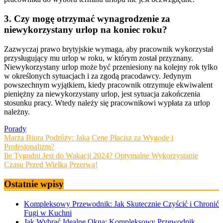
3. Czy mogę otrzymać wynagrodzenie za
niewykorzystany urlop na koniec roku?
Zazwyczaj prawo brytyjskie wymaga, aby pracownik wykorzystał
przysługujący mu urlop w roku, w którym został przyznany.
Niewykorzystany urlop może być przeniesiony na kolejny rok tylko
w określonych sytuacjach i za zgodą pracodawcy. Jedynym
powszechnym wyjątkiem, kiedy pracownik otrzymuje ekwiwalent
pieniężny za niewykorzystany urlop, jest sytuacja zakończenia
stosunku pracy. Wtedy należy się pracownikowi wypłata za urlop
należny.
Porady
Nawigacja
Marża Biura Podróży: Jaką Cenę Płacisz za Wygodę i
Profesjonalizm?
wpisu
Ile Tygodni Jest do Wakacji 2024? Optymalne Wykorzystanie
Czasu Przed Wielką Przerwą!
Ostatnie wpisy
Kompleksowy Przewodnik: Jak Skutecznie Czyścić i Chronić
Fugi w Kuchni
Jak Wybrać Idealne Okna: Kompleksowy Przewodnik