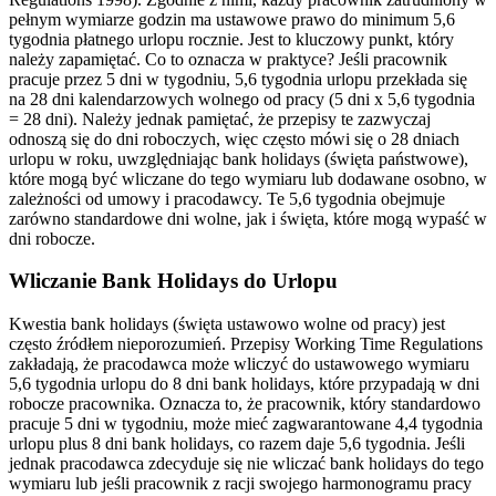
pełnym wymiarze godzin ma ustawowe prawo do minimum 5,6
tygodnia płatnego urlopu rocznie. Jest to kluczowy punkt, który
należy zapamiętać. Co to oznacza w praktyce? Jeśli pracownik
pracuje przez 5 dni w tygodniu, 5,6 tygodnia urlopu przekłada się
na 28 dni kalendarzowych wolnego od pracy (5 dni x 5,6 tygodnia
= 28 dni). Należy jednak pamiętać, że przepisy te zazwyczaj
odnoszą się do dni roboczych, więc często mówi się o 28 dniach
urlopu w roku, uwzględniając bank holidays (święta państwowe),
które mogą być wliczane do tego wymiaru lub dodawane osobno, w
zależności od umowy i pracodawcy. Te 5,6 tygodnia obejmuje
zarówno standardowe dni wolne, jak i święta, które mogą wypaść w
dni robocze.
Wliczanie Bank Holidays do Urlopu
Kwestia bank holidays (święta ustawowo wolne od pracy) jest
często źródłem nieporozumień. Przepisy Working Time Regulations
zakładają, że pracodawca może wliczyć do ustawowego wymiaru
5,6 tygodnia urlopu do 8 dni bank holidays, które przypadają w dni
robocze pracownika. Oznacza to, że pracownik, który standardowo
pracuje 5 dni w tygodniu, może mieć zagwarantowane 4,4 tygodnia
urlopu plus 8 dni bank holidays, co razem daje 5,6 tygodnia. Jeśli
jednak pracodawca zdecyduje się nie wliczać bank holidays do tego
wymiaru lub jeśli pracownik z racji swojego harmonogramu pracy