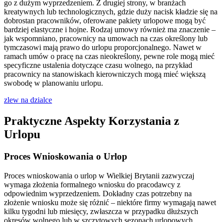
go z dużym wyprzedzeniem. Z drugiej strony, w branżach
kreatywnych lub technologicznych, gdzie duży nacisk kładzie się na
dobrostan pracowników, oferowane pakiety urlopowe mogą być
bardziej elastyczne i hojne. Rodzaj umowy również ma znaczenie –
jak wspomniano, pracownicy na umowach na czas określony lub
tymczasowi mają prawo do urlopu proporcjonalnego. Nawet w
ramach umów o pracę na czas nieokreślony, pewne role mogą mieć
specyficzne ustalenia dotyczące czasu wolnego, na przykład
pracownicy na stanowiskach kierowniczych mogą mieć większą
swobodę w planowaniu urlopu.
zlew na dzialce
Praktyczne Aspekty Korzystania z
Urlopu
Proces Wnioskowania o Urlop
Proces wnioskowania o urlop w Wielkiej Brytanii zazwyczaj
wymaga złożenia formalnego wniosku do pracodawcy z
odpowiednim wyprzedzeniem. Dokładny czas potrzebny na
złożenie wniosku może się różnić – niektóre firmy wymagają nawet
kilku tygodni lub miesięcy, zwłaszcza w przypadku dłuższych
okresów wolnego lub w szczytowych sezonach urlopowych.