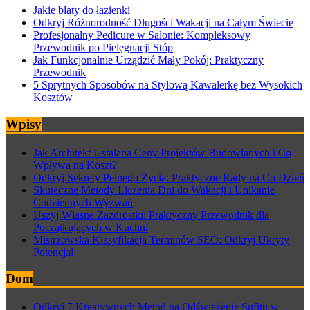
Jakie blaty do łazienki
Odkryj Różnorodność Długości Wakacji na Całym Świecie
Profesjonalny Pedicure w Salonie: Kompleksowy
Przewodnik po Pielęgnacji Stóp
Jak Funkcjonalnie Urządzić Mały Pokój: Praktyczny
Przewodnik
5 Sprytnych Sposobów na Stylową Kawalerkę bez Wysokich
Kosztów
Wpisy
Jak Architekt Ustalana Ceny Projektów Budowlanych i Co
Wpływa na Koszt?
Odkryj Sekrety Pełnego Życia: Praktyczne Rady na Co Dzień
Skuteczne Metody Liczenia Dni do Wakacji i Unikanie
Codziennych Wyzwań
Uszyj Własne Zazdrostki: Praktyczny Przewodnik dla
Początkujących w Kuchni
Mistrzowska Klasyfikacja Terminów SEO: Odkryj Ukryty
Potencjał
Dom
Odkryj 7 Kreatywnych Metod na Odświeżenie Sufitu w