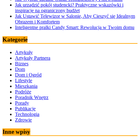
Jak urządzić pokój studencki? Praktyczne wskazówki i
inspiracje na ograniczony budżet
Jak Ustawić Telewizor w Salonie, Aby Cieszyć się Idealnym
Obrazem i Komfortem
Inteligentne pralki Candy Smart: Rewolucja w Twoim domu
Kategorie
Artykuły
Artykuły Partnera
Biznes
Dom
Dom i Ogród
Lifestyle
Mieszkania
Podróże
Poradnik Wnętrz
Porady
Publikacje
Technologia
Zdrowie
Inne wpisy