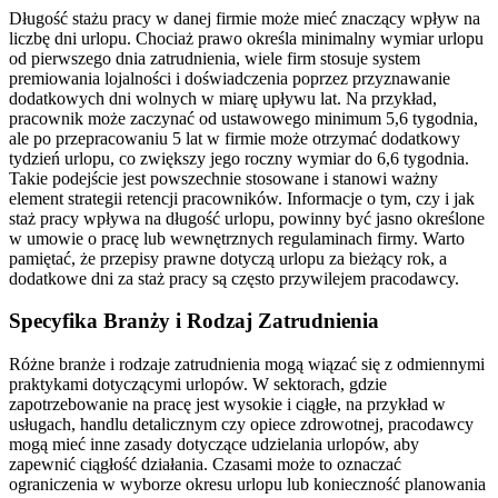
Długość stażu pracy w danej firmie może mieć znaczący wpływ na
liczbę dni urlopu. Chociaż prawo określa minimalny wymiar urlopu
od pierwszego dnia zatrudnienia, wiele firm stosuje system
premiowania lojalności i doświadczenia poprzez przyznawanie
dodatkowych dni wolnych w miarę upływu lat. Na przykład,
pracownik może zaczynać od ustawowego minimum 5,6 tygodnia,
ale po przepracowaniu 5 lat w firmie może otrzymać dodatkowy
tydzień urlopu, co zwiększy jego roczny wymiar do 6,6 tygodnia.
Takie podejście jest powszechnie stosowane i stanowi ważny
element strategii retencji pracowników. Informacje o tym, czy i jak
staż pracy wpływa na długość urlopu, powinny być jasno określone
w umowie o pracę lub wewnętrznych regulaminach firmy. Warto
pamiętać, że przepisy prawne dotyczą urlopu za bieżący rok, a
dodatkowe dni za staż pracy są często przywilejem pracodawcy.
Specyfika Branży i Rodzaj Zatrudnienia
Różne branże i rodzaje zatrudnienia mogą wiązać się z odmiennymi
praktykami dotyczącymi urlopów. W sektorach, gdzie
zapotrzebowanie na pracę jest wysokie i ciągłe, na przykład w
usługach, handlu detalicznym czy opiece zdrowotnej, pracodawcy
mogą mieć inne zasady dotyczące udzielania urlopów, aby
zapewnić ciągłość działania. Czasami może to oznaczać
ograniczenia w wyborze okresu urlopu lub konieczność planowania