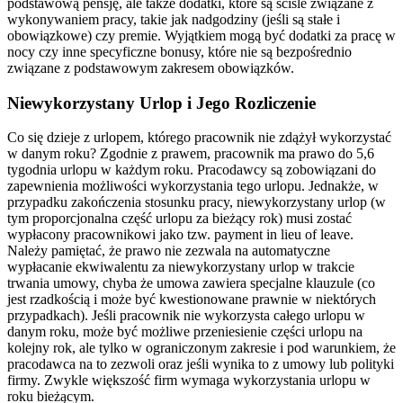
podstawową pensję, ale także dodatki, które są ściśle związane z
wykonywaniem pracy, takie jak nadgodziny (jeśli są stałe i
obowiązkowe) czy premie. Wyjątkiem mogą być dodatki za pracę w
nocy czy inne specyficzne bonusy, które nie są bezpośrednio
związane z podstawowym zakresem obowiązków.
Niewykorzystany Urlop i Jego Rozliczenie
Co się dzieje z urlopem, którego pracownik nie zdążył wykorzystać
w danym roku? Zgodnie z prawem, pracownik ma prawo do 5,6
tygodnia urlopu w każdym roku. Pracodawcy są zobowiązani do
zapewnienia możliwości wykorzystania tego urlopu. Jednakże, w
przypadku zakończenia stosunku pracy, niewykorzystany urlop (w
tym proporcjonalna część urlopu za bieżący rok) musi zostać
wypłacony pracownikowi jako tzw. payment in lieu of leave.
Należy pamiętać, że prawo nie zezwala na automatyczne
wypłacanie ekwiwalentu za niewykorzystany urlop w trakcie
trwania umowy, chyba że umowa zawiera specjalne klauzule (co
jest rzadkością i może być kwestionowane prawnie w niektórych
przypadkach). Jeśli pracownik nie wykorzysta całego urlopu w
danym roku, może być możliwe przeniesienie części urlopu na
kolejny rok, ale tylko w ograniczonym zakresie i pod warunkiem, że
pracodawca na to zezwoli oraz jeśli wynika to z umowy lub polityki
firmy. Zwykle większość firm wymaga wykorzystania urlopu w
roku bieżącym.