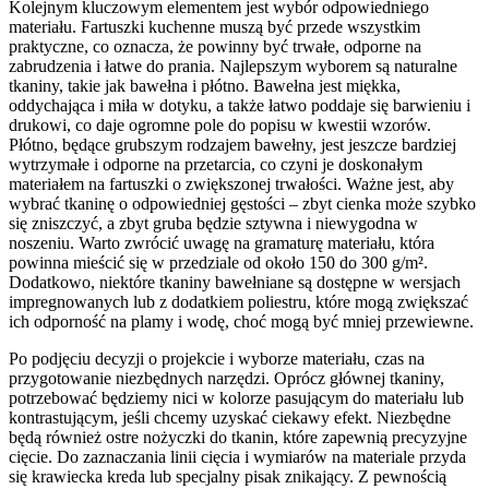
Kolejnym kluczowym elementem jest wybór odpowiedniego
materiału. Fartuszki kuchenne muszą być przede wszystkim
praktyczne, co oznacza, że powinny być trwałe, odporne na
zabrudzenia i łatwe do prania. Najlepszym wyborem są naturalne
tkaniny, takie jak bawełna i płótno. Bawełna jest miękka,
oddychająca i miła w dotyku, a także łatwo poddaje się barwieniu i
drukowi, co daje ogromne pole do popisu w kwestii wzorów.
Płótno, będące grubszym rodzajem bawełny, jest jeszcze bardziej
wytrzymałe i odporne na przetarcia, co czyni je doskonałym
materiałem na fartuszki o zwiększonej trwałości. Ważne jest, aby
wybrać tkaninę o odpowiedniej gęstości – zbyt cienka może szybko
się zniszczyć, a zbyt gruba będzie sztywna i niewygodna w
noszeniu. Warto zwrócić uwagę na gramaturę materiału, która
powinna mieścić się w przedziale od około 150 do 300 g/m².
Dodatkowo, niektóre tkaniny bawełniane są dostępne w wersjach
impregnowanych lub z dodatkiem poliestru, które mogą zwiększać
ich odporność na plamy i wodę, choć mogą być mniej przewiewne.
Po podjęciu decyzji o projekcie i wyborze materiału, czas na
przygotowanie niezbędnych narzędzi. Oprócz głównej tkaniny,
potrzebować będziemy nici w kolorze pasującym do materiału lub
kontrastującym, jeśli chcemy uzyskać ciekawy efekt. Niezbędne
będą również ostre nożyczki do tkanin, które zapewnią precyzyjne
cięcie. Do zaznaczania linii cięcia i wymiarów na materiale przyda
się krawiecka kreda lub specjalny pisak znikający. Z pewnością