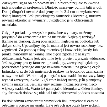
Zazwyczaj sięga on do połowy ud lub nieco niżej, ale to kwestia
indywidualnych preferencji. Długość mierzymy od linii talii w dół.
Do tej długości również dodajemy około 2-4 cm na wykończenie
dolnej krawędzi. Jeśli projektujemy fartuszek z kieszenią, musimy
również określić jej wymiary i uwzględnić je w obliczeniach
materiału.
Gdy już posiadamy wszystkie potrzebne wymiary, możemy
przystąpić do zaznaczania ich na materiale. Najlepiej rozłożyć
tkaninę na płaskiej, dużej powierzchni, najlepiej na podłodze lub
dużym stole. Upewnijmy się, że materiał jest równo rozłożony, bez
zagnieceń. Za pomocą taśmy mierniczej i krawieckiej kredy lub
pisaka, nanosimy na tkaninę linie cięcia zgodnie z naszymi
obliczeniami. Ważne jest, aby linie były proste i wyraźnie widoczne.
Jeśli szyjemy prosty fartuszek prostokątny, zazwyczaj będziemy
potrzebować jednego dużego kawałka materiału na główną część
fartuszka oraz dwóch mniejszych pasków na troczki do zawiązania
na szyi i w talii. Warto tutaj pamiętać o tzw. naddatku na szwy, który
wynosi zazwyczaj około 1-1,5 cm z każdej strony, jeśli planujemy
szyć na maszynie. Jeśli szyjemy ręcznie, można zostawić nieco
większy naddatek. Warto też pamiętać o kierunku włókien tkaniny,
aby fartuszek dobrze się układał i nie deformował podczas noszenia.
Po dokładnym zaznaczeniu wszystkich linii, przychodzi czas na
ostrożne wycięcie materiału. Użyj ostrych nożyczek krawieckich,