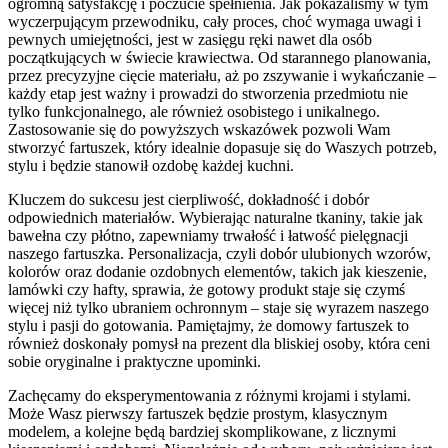
ogromną satysfakcję i poczucie spełnienia. Jak pokazaliśmy w tym
wyczerpującym przewodniku, cały proces, choć wymaga uwagi i
pewnych umiejętności, jest w zasięgu ręki nawet dla osób
początkujących w świecie krawiectwa. Od starannego planowania,
przez precyzyjne cięcie materiału, aż po zszywanie i wykańczanie –
każdy etap jest ważny i prowadzi do stworzenia przedmiotu nie
tylko funkcjonalnego, ale również osobistego i unikalnego.
Zastosowanie się do powyższych wskazówek pozwoli Wam
stworzyć fartuszek, który idealnie dopasuje się do Waszych potrzeb,
stylu i będzie stanowił ozdobę każdej kuchni.
Kluczem do sukcesu jest cierpliwość, dokładność i dobór
odpowiednich materiałów. Wybierając naturalne tkaniny, takie jak
bawełna czy płótno, zapewniamy trwałość i łatwość pielęgnacji
naszego fartuszka. Personalizacja, czyli dobór ulubionych wzorów,
kolorów oraz dodanie ozdobnych elementów, takich jak kieszenie,
lamówki czy hafty, sprawia, że gotowy produkt staje się czymś
więcej niż tylko ubraniem ochronnym – staje się wyrazem naszego
stylu i pasji do gotowania. Pamiętajmy, że domowy fartuszek to
również doskonały pomysł na prezent dla bliskiej osoby, która ceni
sobie oryginalne i praktyczne upominki.
Zachęcamy do eksperymentowania z różnymi krojami i stylami.
Może Wasz pierwszy fartuszek będzie prostym, klasycznym
modelem, a kolejne będą bardziej skomplikowane, z licznymi