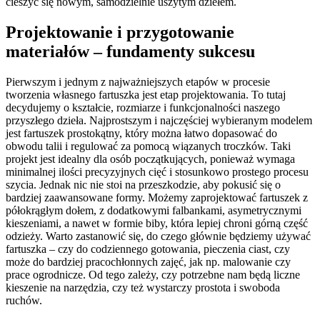
cieszyć się nowym, samodzielnie uszytym dziełem.
Projektowanie i przygotowanie
materiałów – fundamenty sukcesu
Pierwszym i jednym z najważniejszych etapów w procesie
tworzenia własnego fartuszka jest etap projektowania. To tutaj
decydujemy o kształcie, rozmiarze i funkcjonalności naszego
przyszłego dzieła. Najprostszym i najczęściej wybieranym modelem
jest fartuszek prostokątny, który można łatwo dopasować do
obwodu talii i regulować za pomocą wiązanych troczków. Taki
projekt jest idealny dla osób początkujących, ponieważ wymaga
minimalnej ilości precyzyjnych cięć i stosunkowo prostego procesu
szycia. Jednak nic nie stoi na przeszkodzie, aby pokusić się o
bardziej zaawansowane formy. Możemy zaprojektować fartuszek z
półokrągłym dołem, z dodatkowymi falbankami, asymetrycznymi
kieszeniami, a nawet w formie biby, która lepiej chroni górną część
odzieży. Warto zastanowić się, do czego głównie będziemy używać
fartuszka – czy do codziennego gotowania, pieczenia ciast, czy
może do bardziej pracochłonnych zajęć, jak np. malowanie czy
prace ogrodnicze. Od tego zależy, czy potrzebne nam będą liczne
kieszenie na narzędzia, czy też wystarczy prostota i swoboda
ruchów.