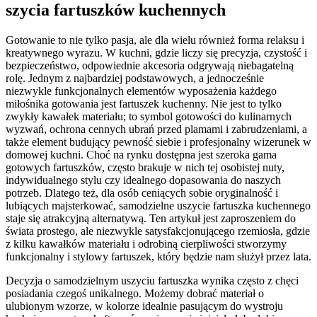
szycia fartuszków kuchennych
Gotowanie to nie tylko pasja, ale dla wielu również forma relaksu i
kreatywnego wyrazu. W kuchni, gdzie liczy się precyzja, czystość i
bezpieczeństwo, odpowiednie akcesoria odgrywają niebagatelną
rolę. Jednym z najbardziej podstawowych, a jednocześnie
niezwykle funkcjonalnych elementów wyposażenia każdego
miłośnika gotowania jest fartuszek kuchenny. Nie jest to tylko
zwykły kawałek materiału; to symbol gotowości do kulinarnych
wyzwań, ochrona cennych ubrań przed plamami i zabrudzeniami, a
także element budujący pewność siebie i profesjonalny wizerunek w
domowej kuchni. Choć na rynku dostępna jest szeroka gama
gotowych fartuszków, często brakuje w nich tej osobistej nuty,
indywidualnego stylu czy idealnego dopasowania do naszych
potrzeb. Dlatego też, dla osób ceniących sobie oryginalność i
lubiących majsterkować, samodzielne uszycie fartuszka kuchennego
staje się atrakcyjną alternatywą. Ten artykuł jest zaproszeniem do
świata prostego, ale niezwykle satysfakcjonującego rzemiosła, gdzie
z kilku kawałków materiału i odrobiną cierpliwości stworzymy
funkcjonalny i stylowy fartuszek, który będzie nam służył przez lata.
Decyzja o samodzielnym uszyciu fartuszka wynika często z chęci
posiadania czegoś unikalnego. Możemy dobrać materiał o
ulubionym wzorze, w kolorze idealnie pasującym do wystroju