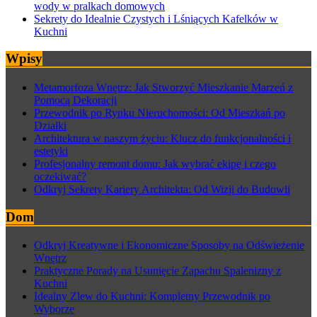
wody w pralkach domowych
Sekrety do Idealnie Czystych i Lśniących Kafelków w
Kuchni
Wpisy
Metamorfoza Wnętrz: Jak Stworzyć Mieszkanie Marzeń z
Pomocą Dekoracji
Przewodnik po Rynku Nieruchomości: Od Mieszkań po
Działki
Architektura w naszym życiu: Klucz do funkcjonalności i
estetyki
Profesjonalny remont domu: Jak wybrać ekipę i czego
oczekiwać?
Odkryj Sekrety Kariery Architekta: Od Wizji do Budowli
Dom
Odkryj Kreatywne i Ekonomiczne Sposoby na Odświeżenie
Wnętrz
Praktyczne Porady na Usunięcie Zapachu Spalenizny z
Kuchni
Idealny Zlew do Kuchni: Kompletny Przewodnik po
Wyborze