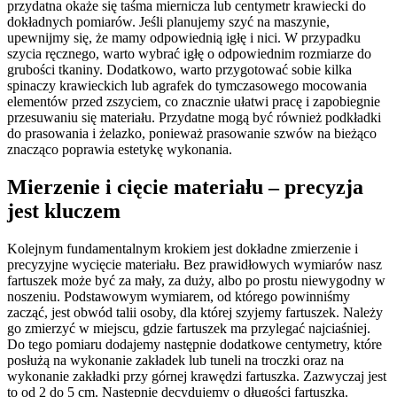
przydatna okaże się taśma miernicza lub centymetr krawiecki do
dokładnych pomiarów. Jeśli planujemy szyć na maszynie,
upewnijmy się, że mamy odpowiednią igłę i nici. W przypadku
szycia ręcznego, warto wybrać igłę o odpowiednim rozmiarze do
grubości tkaniny. Dodatkowo, warto przygotować sobie kilka
spinaczy krawieckich lub agrafek do tymczasowego mocowania
elementów przed zszyciem, co znacznie ułatwi pracę i zapobiegnie
przesuwaniu się materiału. Przydatne mogą być również podkładki
do prasowania i żelazko, ponieważ prasowanie szwów na bieżąco
znacząco poprawia estetykę wykonania.
Mierzenie i cięcie materiału – precyzja
jest kluczem
Kolejnym fundamentalnym krokiem jest dokładne zmierzenie i
precyzyjne wycięcie materiału. Bez prawidłowych wymiarów nasz
fartuszek może być za mały, za duży, albo po prostu niewygodny w
noszeniu. Podstawowym wymiarem, od którego powinniśmy
zacząć, jest obwód talii osoby, dla której szyjemy fartuszek. Należy
go zmierzyć w miejscu, gdzie fartuszek ma przylegać najciaśniej.
Do tego pomiaru dodajemy następnie dodatkowe centymetry, które
posłużą na wykonanie zakładek lub tuneli na troczki oraz na
wykonanie zakładki przy górnej krawędzi fartuszka. Zazwyczaj jest
to od 2 do 5 cm. Następnie decydujemy o długości fartuszka.