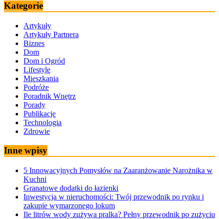
Kategorie
Artykuły
Artykuły Partnera
Biznes
Dom
Dom i Ogród
Lifestyle
Mieszkania
Podróże
Poradnik Wnętrz
Porady
Publikacje
Technologia
Zdrowie
Inne wpisy
5 Innowacyjnych Pomysłów na Zaaranżowanie Narożnika w
Kuchni
Granatowe dodatki do łazienki
Inwestycja w nieruchomości: Twój przewodnik po rynku i
zakupie wymarzonego lokum
Ile litrów wody zużywa pralka? Pełny przewodnik po zużyciu