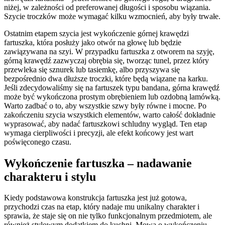
niżej, w zależności od preferowanej długości i sposobu wiązania.
Szycie troczków może wymagać kilku wzmocnień, aby były trwałe.
Ostatnim etapem szycia jest wykończenie górnej krawędzi
fartuszka, która posłuży jako otwór na głowę lub będzie
zawiązywana na szyi. W przypadku fartuszka z otworem na szyję,
górną krawędź zazwyczaj obrębia się, tworząc tunel, przez który
przewleka się sznurek lub tasiemkę, albo przyszywa się
bezpośrednio dwa dłuższe troczki, które będą wiązane na karku.
Jeśli zdecydowaliśmy się na fartuszek typu bandana, górna krawędź
może być wykończona prostym obrębieniem lub ozdobną lamówką.
Warto zadbać o to, aby wszystkie szwy były równe i mocne. Po
zakończeniu szycia wszystkich elementów, warto całość dokładnie
wyprasować, aby nadać fartuszkowi schludny wygląd. Ten etap
wymaga cierpliwości i precyzji, ale efekt końcowy jest wart
poświęconego czasu.
Wykończenie fartuszka – nadawanie
charakteru i stylu
Kiedy podstawowa konstrukcja fartuszka jest już gotowa,
przychodzi czas na etap, który nadaje mu unikalny charakter i
sprawia, że staje się on nie tylko funkcjonalnym przedmiotem, ale
również stylowym dodatkiem do kuchni. Mowa o wykończeniu,