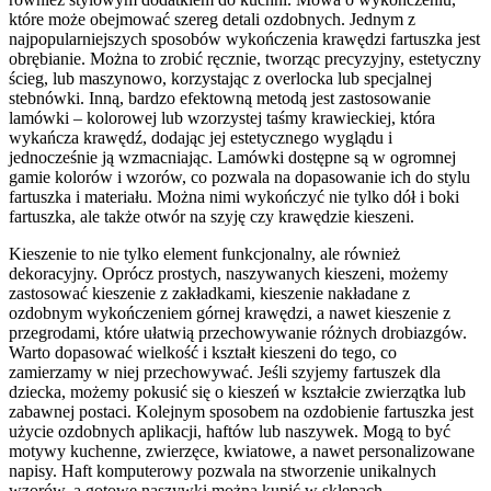
które może obejmować szereg detali ozdobnych. Jednym z
najpopularniejszych sposobów wykończenia krawędzi fartuszka jest
obrębianie. Można to zrobić ręcznie, tworząc precyzyjny, estetyczny
ścieg, lub maszynowo, korzystając z overlocka lub specjalnej
stebnówki. Inną, bardzo efektowną metodą jest zastosowanie
lamówki – kolorowej lub wzorzystej taśmy krawieckiej, która
wykańcza krawędź, dodając jej estetycznego wyglądu i
jednocześnie ją wzmacniając. Lamówki dostępne są w ogromnej
gamie kolorów i wzorów, co pozwala na dopasowanie ich do stylu
fartuszka i materiału. Można nimi wykończyć nie tylko dół i boki
fartuszka, ale także otwór na szyję czy krawędzie kieszeni.
Kieszenie to nie tylko element funkcjonalny, ale również
dekoracyjny. Oprócz prostych, naszywanych kieszeni, możemy
zastosować kieszenie z zakładkami, kieszenie nakładane z
ozdobnym wykończeniem górnej krawędzi, a nawet kieszenie z
przegrodami, które ułatwią przechowywanie różnych drobiazgów.
Warto dopasować wielkość i kształt kieszeni do tego, co
zamierzamy w niej przechowywać. Jeśli szyjemy fartuszek dla
dziecka, możemy pokusić się o kieszeń w kształcie zwierzątka lub
zabawnej postaci. Kolejnym sposobem na ozdobienie fartuszka jest
użycie ozdobnych aplikacji, haftów lub naszywek. Mogą to być
motywy kuchenne, zwierzęce, kwiatowe, a nawet personalizowane
napisy. Haft komputerowy pozwala na stworzenie unikalnych
wzorów, a gotowe naszywki można kupić w sklepach