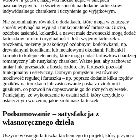
pasmanteryjnych. To świetny sposób na dodanie fartuszkowi
indywidualnego charakteru i uczynienie go wyjątkowym.
Nie zapominajmy również o dodatkach, które mogą w znaczący
sposób wpłynąć na wygląd i funkcjonalność fartuszka. Guziki,
ozdobne tasiemki, kokardki, a nawet małe dzwoneczki mogą dodać
fartuszkowi uroku i oryginalności. Jeśli szyjemy fartuszek z
troczkami, możemy je zakończyć ozdobnymi końcówkami, np.
drewnianymi koralikami lub metalowymi okuciami. Falbanki i
koronki to kolejne elementy, które mogą nadać fartuszkowi bardziej
romantyczny lub rustykalny charakter. Ważne jest, aby zachować
umiar i nie przesadzić z ilością ozdób, aby fartuszek pozostał
funkcjonalny i estetyczny. Dobrym pomysłem jest również
możliwość regulacji fartuszka – np. poprzez dodanie kilku rzędów
guzików na troczkach lub zastosowanie paska z dziurkami i
guzikiem, co pozwoli na dopasowanie go do różnych sylwetek.
Pamiętajmy, że wykończenie to ostatni szlif, który decyduje o
ostatecznym wrażeniu, jakie zrobi nasz fartuszek.
Podsumowanie – satysfakcja z
własnoręcznego dzieła
Uszycie własnego fartuszka kuchennego to projekt, który przynosi