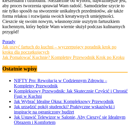
kieszeniami i ozdobami. Niezależnie od wyboru, najważniejsze jest,
aby proces tworzenia sprawiał Wam radość. Samodzielne szycie to
nie tylko sposób na stworzenie unikalnych przedmiotów, ale także
forma relaksu i rozwijania swoich kreatywnych umiejętności.
Cieszcie się swoim nowym, własnoręcznie uszytym fartuszkiem
kuchennym, który będzie Wam wiernie służył podczas kulinarnych
przygód!
Porady
Nawigacja
Jak uszyć fartuch do kuchni – wyczerpujący poradnik krok po
kroku dla początkujących
wpisu
Jak Pomalować Kuchnię? Kompletny Przewodnik Krok po Kroku
Ostatnie wpisy
NIFTY Pro: Rewolucja w Codziennym Zdrowiu –
Kompletny Przewodnik
Kompleksowy Przewodnik: Jak Skutecznie Czyścić i Chronić
Fugi w Kuchni
Jak Wybrać Idealne Okna: Kompleksowy Przewodnik
Jak urządzić pokój studencki? Praktyczne wskazówki i
inspiracje na ograniczony budżet
Jak Ustawić Telewizor w Salonie, Aby Cieszyć się Idealnym
Obrazem i Komfortem