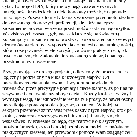
kuchni, a nawet wyhaftować na nim swoje inicjały lub ulubiony
cytat. To projekt DIY, który nie wymaga zaawansowanych
umiejętności krawieckich, a efekt końcowy może być naprawdę
imponujący. Pozwala to nie tylko na stworzenie przedmiotu idealnie
dopasowanego do naszych preferencji, ale także na lepsze
zrozumienie procesu tworzenia przedmiotów codziennego użytku.
W dzisiejszych czasach, gdy nacisk kładzie się na świadomą
konsumpcję i unikanie marnotrawstwa, nauka szycia podstawowych
elementów garderoby i wyposażenia domu jest cenną umiejętnością,
która może przynieść wiele korzyści, zarówno praktycznych, jak i
psychologicznych. Zadowolenie z własnoręcznie wykonanego
przedmiotu jest nieocenione.
Przygotowując się do tego projektu, odkryjemy, że proces ten jest
logiczny i podzielony na kilka kluczowych etapów. Od
początkowego etapu planowania i wyboru odpowiednich
materiałów, przez precyzyjne pomiary i cięcie tkaniny, aż po finalne
zszywanie i dodawanie ozdobnych detali. Każdy krok jest ważny i
wymaga uwagi, ale jednocześnie jest na tyle prosty, że nawet osoby
początkujące poradzą sobie z jego wykonaniem. W kolejnych
sekcjach przeprowadzimy Was przez każdy z tych etapów, krok po
kroku, dostarczając szczegółowych instrukcji i praktycznych
wskazówek. Niezależnie od tego, czy marzycie o klasycznym,
prostym fartuszku, czy o bardziej ozdobnym modelu z mnóstwem
praktycznych kieszeni, ten przewodnik pomoże Wam osiągnąć cel i