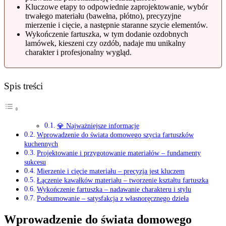
Kluczowe etapy to odpowiednie zaprojektowanie, wybór
trwałego materiału (bawełna, płótno), precyzyjne
mierzenie i cięcie, a następnie staranne szycie elementów.
Wykończenie fartuszka, w tym dodanie ozdobnych
lamówek, kieszeni czy ozdób, nadaje mu unikalny
charakter i profesjonalny wygląd.
Spis treści
💎 Najważniejsze informacje
Wprowadzenie do świata domowego szycia fartuszków
kuchennych
Projektowanie i przygotowanie materiałów – fundamenty
sukcesu
Mierzenie i cięcie materiału – precyzja jest kluczem
Łączenie kawałków materiału – tworzenie kształtu fartuszka
Wykończenie fartuszka – nadawanie charakteru i stylu
Podsumowanie – satysfakcja z własnoręcznego dzieła
Wprowadzenie do świata domowego