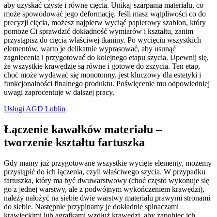
aby uzyskać czyste i równe cięcia. Unikaj szarpania materiału, co
może spowodować jego deformację. Jeśli masz wątpliwości co do
precyzji cięcia, możesz najpierw wyciąć papierowy szablon, który
pomoże Ci sprawdzić dokładność wymiarów i kształtu, zanim
przystąpisz do cięcia właściwej tkaniny. Po wycięciu wszystkich
elementów, warto je delikatnie wyprasować, aby usunąć
zagniecenia i przygotować do kolejnego etapu szycia. Upewnij się,
że wszystkie krawędzie są równe i gotowe do zszycia. Ten etap,
choć może wydawać się monotonny, jest kluczowy dla estetyki i
funkcjonalności finalnego produktu. Poświęcenie mu odpowiedniej
uwagi zaprocentuje w dalszej pracy.
Usługi AGD Lublin
Łączenie kawałków materiału –
tworzenie kształtu fartuszka
Gdy mamy już przygotowane wszystkie wycięte elementy, możemy
przystąpić do ich łączenia, czyli właściwego szycia. W przypadku
fartuszka, który ma być dwuwarstwowy (choć często wykonuje się
go z jednej warstwy, ale z podwójnym wykończeniem krawędzi),
należy nałożyć na siebie dwie warstwy materiału prawymi stronami
do siebie. Następnie przypinamy je dokładnie spinaczami
krawieckimi lub agrafkami wzdłuż krawędzi, aby zapobiec ich