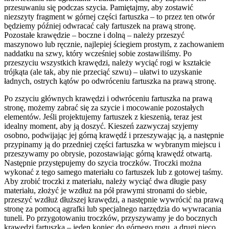
przesuwaniu się podczas szycia. Pamiętajmy, aby zostawić
niezszyty fragment w górnej części fartuszka – to przez ten otwór
będziemy później odwracać cały fartuszek na prawą stronę.
Pozostałe krawędzie – boczne i dolną – należy przeszyć
maszynowo lub ręcznie, najlepiej ściegiem prostym, z zachowaniem
naddatku na szwy, który wcześniej sobie zostawiliśmy. Po
przeszyciu wszystkich krawędzi, należy wyciąć rogi w kształcie
trójkąta (ale tak, aby nie przeciąć szwu) – ułatwi to uzyskanie
ładnych, ostrych kątów po odwróceniu fartuszka na prawą stronę.
Po zszyciu głównych krawędzi i odwróceniu fartuszka na prawą
stronę, możemy zabrać się za szycie i mocowanie pozostałych
elementów. Jeśli projektujemy fartuszek z kieszenią, teraz jest
idealny moment, aby ją doszyć. Kieszeń zazwyczaj szyjemy
osobno, podwijając jej górną krawędź i przeszywając ją, a następnie
przypinamy ją do przedniej części fartuszka w wybranym miejscu i
przeszywamy po obrysie, pozostawiając górną krawędź otwartą.
Następnie przystępujemy do szycia troczków. Troczki można
wykonać z tego samego materiału co fartuszek lub z gotowej taśmy.
Aby zrobić troczki z materiału, należy wyciąć dwa długie pasy
materiału, złożyć je wzdłuż na pół prawymi stronami do siebie,
przeszyć wzdłuż dłuższej krawędzi, a następnie wywrócić na prawą
stronę za pomocą agrafki lub specjalnego narzędzia do wywracania
tuneli. Po przygotowaniu troczków, przyszywamy je do bocznych
krawędzi fartuszka – jeden koniec do górnego rogu, a drugi nieco