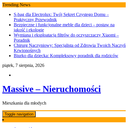
Skip
Trending News
to
S-bag dla Electrolux: Twój Sekret Czystego Domu –
content
Praktyczny Przewodnik
Bezpieczne i funkcjonalne meble dla dzieci – postaw na
jakość i ekologię
Wymiana i eksploatacja filtrów do oczyszczaczy Xiaomi –
Poradnik
Chirurg Naczyniowy: Specjalista od Zdrowia Twoich Naczyń
Krwionośnych
Biurko dla dziecka: Kompleksowy poradnik dla rodziców
piątek, 7 sierpnia, 2026
Massive – Nieruchomości
Mieszkania dla młodych
Toggle navigation