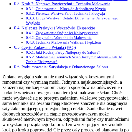
Krok 2: Naprawa Powierzchni i Technika Malowania
Gruntowanie – Klucz do Jednolitego Krycia
Pierwsza Warstwa Farb: Technika i Precyzja
Druga Warstwa i Detale: Dopełnienie Perfekcyjnego
Wyglądu
Najlepsze Praktyki i Wskazówki Eksperckie
Zapewnienie Spójności Kolorystycznej
Optymalne Warunki do Malowania
Technika Malowania Wałkiem i Pędzlem
Często Zadawane Pytania (FAQ)
Jaki Rodzaj Farby Najlepszy do Salonu?
Malowanie Ciemnych Ścian Jasnym Kolorem – Jak To
Zrobić Efektywnie?
Podsumowanie: Satysfakcja z Odnowionego Salonu
Zmiana wyglądu salonu nie musi wiązać się z kosztownymi
remontami czy wymianą mebli. Jednym z najskuteczniejszych, a
zarazem najbardziej ekonomicznych sposobów na odświeżenie i
nadanie wnętrzu nowego charakteru jest malowanie ścian. Choć
może wydawać się to prostym zadaniem, właściwe przygotowanie i
sama technika malowania mają kluczowe znaczenie dla osiągnięcia
satysfakcjonującego, profesjonalnego efektu. Zaniedbanie nawet
drobnych szczegółów na etapie przygotowawczym może
skutkować nierównym kryciem, odpryskami farby czy trudnościami
w uzyskaniu pożądanego koloru. Ten wyczerpujący przewodnik
krok po kroku poprowadzi Cię przez cały proces, od planowania po