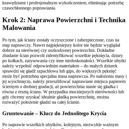
krawędziami i profesjonalnym wykończeniem, eliminując potrzebę
czasochłonnego poprawiania.
Krok 2: Naprawa Powierzchni i Technika
Malowania
Po tym, jak ściany zostały oczyszczone i zabezpieczone, czas na
etap naprawczy. Nawet najpiękniejszy kolor nie będzie wyglądał
dobrze na nierównej czy uszkodzonej powierzchni. Dokładne
zbadanie ścian pozwoli zidentyfikować wszelkie pęknięcia, dziury
po kołkach, zarysowania czy inne niedoskonałości. Wszelkie ubytki
należy wypełnić odpowiednim materiałem – do małych dziurek
sprawdzi się gładź szpachlowa lub gips, do większych pęknięć
może być potrzebna specjalna masa naprawcza. Po nałożeniu masy i
jej wyschnięciu, należy przeszlifować naprawiane miejsca papierem
ściernym o drobnej gradacji, aż powierzchnia stanie się gładka i
równa z resztą ściany. W przypadku mocniejszych nierówności lub
gdy chcemy uzyskać idealnie gładką powierzchnię, można
rozważyć położenie gładzi na całej ścianie.
Gruntowanie – Klucz do Jednolitego Krycia
Po naprawie wszelkich ubytków, kolejnym, niezwykle ważnym