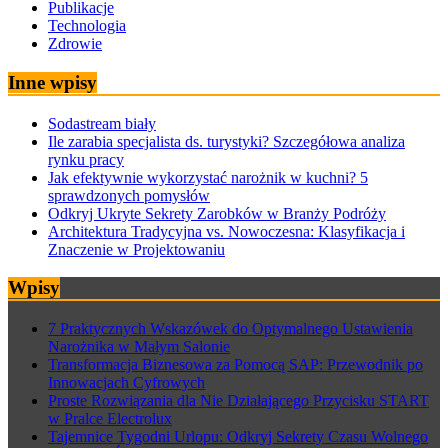
Publikacje
Technologia
Zdrowie
Inne wpisy
Sodastream biały
Ile zarabia specjalista ds. turystyki? Szczegółowa analiza
rynku pracy
Jak efektywnie wykorzystać narożnik w kuchni? 5
sprawdzonych pomysłów
Odkryj Ukryte Sekrety Zarobków w Branży Podróży
Architektura Tradycyjna vs. Nowoczesna: Klasyfikacja i
Znaczenie w Projektowaniu
Wpisy
7 Praktycznych Wskazówek do Optymalnego Ustawienia
Narożnika w Małym Salonie
Transformacja Biznesowa za Pomocą SAP: Przewodnik po
Innowacjach Cyfrowych
Proste Rozwiązania dla Nie Działającego Przycisku START
w Pralce Electrolux
Tajemnice Tygodni Urlopu: Odkryj Sekrety Czasu Wolnego