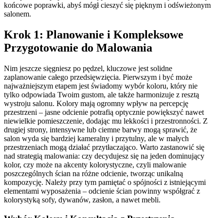
końcowe poprawki, abyś mógł cieszyć się pięknym i odświeżonym
salonem.
Krok 1: Planowanie i Kompleksowe
Przygotowanie do Malowania
Nim jeszcze sięgniesz po pędzel, kluczowe jest solidne
zaplanowanie całego przedsięwzięcia. Pierwszym i być może
najważniejszym etapem jest świadomy wybór koloru, który nie
tylko odpowiada Twoim gustom, ale także harmonizuje z resztą
wystroju salonu. Kolory mają ogromny wpływ na percepcję
przestrzeni – jasne odcienie potrafią optycznie powiększyć nawet
niewielkie pomieszczenie, dodając mu lekkości i przestronności. Z
drugiej strony, intensywne lub ciemne barwy mogą sprawić, że
salon wyda się bardziej kameralny i przytulny, ale w małych
przestrzeniach mogą działać przytłaczająco. Warto zastanowić się
nad strategią malowania: czy decydujesz się na jeden dominujący
kolor, czy może na akcenty kolorystyczne, czyli malowanie
poszczególnych ścian na różne odcienie, tworząc unikalną
kompozycję. Należy przy tym pamiętać o spójności z istniejącymi
elementami wyposażenia – odcienie ścian powinny współgrać z
kolorystyką sofy, dywanów, zasłon, a nawet mebli.