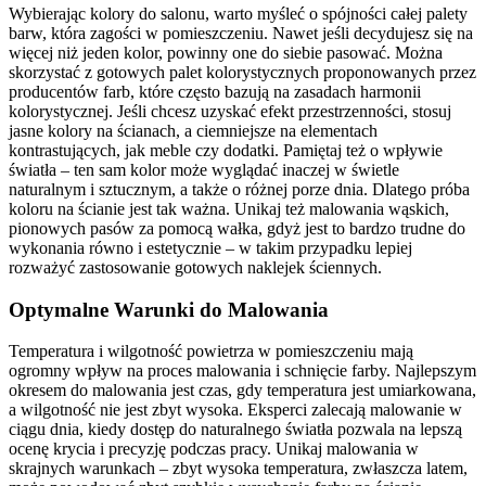
Wybierając kolory do salonu, warto myśleć o spójności całej palety
barw, która zagości w pomieszczeniu. Nawet jeśli decydujesz się na
więcej niż jeden kolor, powinny one do siebie pasować. Można
skorzystać z gotowych palet kolorystycznych proponowanych przez
producentów farb, które często bazują na zasadach harmonii
kolorystycznej. Jeśli chcesz uzyskać efekt przestrzenności, stosuj
jasne kolory na ścianach, a ciemniejsze na elementach
kontrastujących, jak meble czy dodatki. Pamiętaj też o wpływie
światła – ten sam kolor może wyglądać inaczej w świetle
naturalnym i sztucznym, a także o różnej porze dnia. Dlatego próba
koloru na ścianie jest tak ważna. Unikaj też malowania wąskich,
pionowych pasów za pomocą wałka, gdyż jest to bardzo trudne do
wykonania równo i estetycznie – w takim przypadku lepiej
rozważyć zastosowanie gotowych naklejek ściennych.
Optymalne Warunki do Malowania
Temperatura i wilgotność powietrza w pomieszczeniu mają
ogromny wpływ na proces malowania i schnięcie farby. Najlepszym
okresem do malowania jest czas, gdy temperatura jest umiarkowana,
a wilgotność nie jest zbyt wysoka. Eksperci zalecają malowanie w
ciągu dnia, kiedy dostęp do naturalnego światła pozwala na lepszą
ocenę krycia i precyzję podczas pracy. Unikaj malowania w
skrajnych warunkach – zbyt wysoka temperatura, zwłaszcza latem,