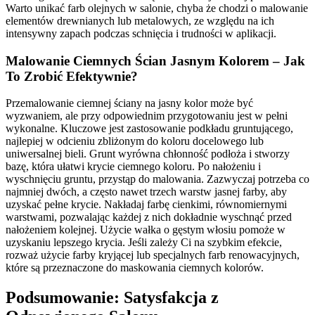
Warto unikać farb olejnych w salonie, chyba że chodzi o malowanie
elementów drewnianych lub metalowych, ze względu na ich
intensywny zapach podczas schnięcia i trudności w aplikacji.
Malowanie Ciemnych Ścian Jasnym Kolorem – Jak
To Zrobić Efektywnie?
Przemalowanie ciemnej ściany na jasny kolor może być
wyzwaniem, ale przy odpowiednim przygotowaniu jest w pełni
wykonalne. Kluczowe jest zastosowanie podkładu gruntującego,
najlepiej w odcieniu zbliżonym do koloru docelowego lub
uniwersalnej bieli. Grunt wyrówna chłonność podłoża i stworzy
bazę, która ułatwi krycie ciemnego koloru. Po nałożeniu i
wyschnięciu gruntu, przystąp do malowania. Zazwyczaj potrzeba co
najmniej dwóch, a często nawet trzech warstw jasnej farby, aby
uzyskać pełne krycie. Nakładaj farbę cienkimi, równomiernymi
warstwami, pozwalając każdej z nich dokładnie wyschnąć przed
nałożeniem kolejnej. Użycie wałka o gęstym włosiu pomoże w
uzyskaniu lepszego krycia. Jeśli zależy Ci na szybkim efekcie,
rozważ użycie farby kryjącej lub specjalnych farb renowacyjnych,
które są przeznaczone do maskowania ciemnych kolorów.
Podsumowanie: Satysfakcja z