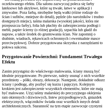
oczekiwanego efektu. Dla salonu zazwyczaj poleca się farby
lateksowe lub akrylowe, które są trwałe, łatwe w aplikacji i
zmywalne. Poza farbą, niezbędne będą wałki (różne rodzaje do
ścian i sufitów, mniejsze do detali), pędzle (do narożników i trudno
dostępnych miejsc), taśma malarska (wysokiej jakości, która nie
przepuszcza farby), folia lub płachty do zabezpieczenia podłogi i
mebli, papier ścierny (o różnej gradacji), szpachla lub gładź do
napraw, a także środek do gruntowania ścian. Nie zapomnij o
drabinie, wiadrach, rękawicach ochronnych i ewentualnie masce
przeciwpyłowej. Dobrze przygotowana skrzynka z narzędziami to
połowa sukcesu.
Przygotowanie Powierzchni: Fundament Trwałego
Efektu
Zanim przystąpisz do właściwego malowania, ściany muszą być
idealnie przygotowane. Po pierwsze, należy usunąć z nich wszelkie
przedmioty – półki, obrazy, dekoracje. Następnie, dokładnie odkurz
ściany i podłogę, aby pozbyć się kurzu i pajęczyn. Kolejnym
krokiem jest zabezpieczenie wszystkich elementów, które nie mają
być malowane. Użyj taśmy malarskiej do precyzyjnego oklejenia
ram okiennych i drzwiowych, listew przypodłogowych, gniazdek
elektrycznych, włączników światła oraz wszelkich innych detali
architektonicznych. Staranność na tym etapie zaowocuje czystymi