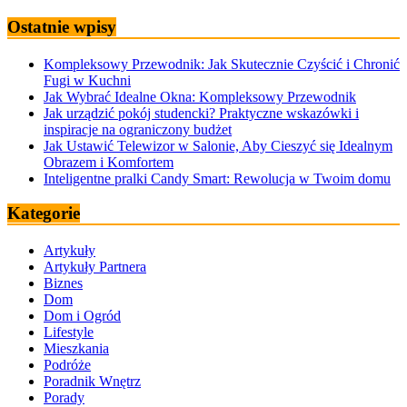
Ostatnie wpisy
Kompleksowy Przewodnik: Jak Skutecznie Czyścić i Chronić
Fugi w Kuchni
Jak Wybrać Idealne Okna: Kompleksowy Przewodnik
Jak urządzić pokój studencki? Praktyczne wskazówki i
inspiracje na ograniczony budżet
Jak Ustawić Telewizor w Salonie, Aby Cieszyć się Idealnym
Obrazem i Komfortem
Inteligentne pralki Candy Smart: Rewolucja w Twoim domu
Kategorie
Artykuły
Artykuły Partnera
Biznes
Dom
Dom i Ogród
Lifestyle
Mieszkania
Podróże
Poradnik Wnętrz
Porady