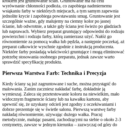
krokiem jest gruntowanie ścian. Gruntowanie ma na celu
wyrównanie chłonności podłoża, co zapobiega nadmiernemu
wsiąkaniu farby w niektórych miejscach, a tym samym zapewnia
jednolite krycie i zapobiega powstawaniu smug. Gruntowanie jest
szczególnie ważne, gdy malujemy na ciemny kolor po jasnej
ścianie, lub odwrotnie, a także gdy ściana jest świeżo po gładziach
lub naprawach. Wybierz preparat gruntujący odpowiedni do rodzaju
powierzchni i rodzaju farby, którą zamierzasz użyć. Nałóż go
równomiernie za pomocą wałka lub pędzla, a następnie poczekaj, aż
preparat całkowicie wyschnie zgodnie z instrukcją producenta.
Niektóre farby posiadają właściwości gruntujące i mogą eliminować
potrzebę stosowania osobnego preparatu, jednak zawsze warto
sprawdzić specyfikację produktu.
Pierwsza Warstwa Farb: Technika i Precyzja
Kiedy ściany są już zagruntowane i suche, można przystąpić do
malowania. Zanim zaczniesz nakładać farbę, dokładnie ją
wymieszaj. Zaleca się przetestowanie koloru na niewielkim, mało
widocznym fragmencie ściany lub na kawałku kartonu, aby
upewnić się, że uzyskany odcień jest zgodny z oczekiwaniami i
dobrze prezentuje się w świetle salonu. Pierwszą warstwę farby
nakładaj równomiernie, używając dużego wałka. Pracuj
metodycznie, malując pasami, zachodzącymi na siebie o około 2-3
centymetry, zawsze w jednym kierunku – zazwyczaj od góry do