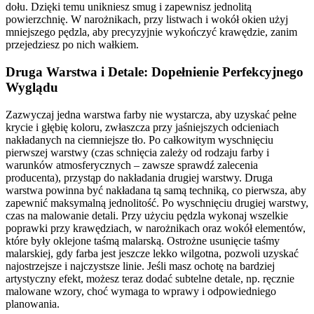
dołu. Dzięki temu unikniesz smug i zapewnisz jednolitą
powierzchnię. W narożnikach, przy listwach i wokół okien użyj
mniejszego pędzla, aby precyzyjnie wykończyć krawędzie, zanim
przejedziesz po nich wałkiem.
Druga Warstwa i Detale: Dopełnienie Perfekcyjnego
Wyglądu
Zazwyczaj jedna warstwa farby nie wystarcza, aby uzyskać pełne
krycie i głębię koloru, zwłaszcza przy jaśniejszych odcieniach
nakładanych na ciemniejsze tło. Po całkowitym wyschnięciu
pierwszej warstwy (czas schnięcia zależy od rodzaju farby i
warunków atmosferycznych – zawsze sprawdź zalecenia
producenta), przystąp do nakładania drugiej warstwy. Druga
warstwa powinna być nakładana tą samą techniką, co pierwsza, aby
zapewnić maksymalną jednolitość. Po wyschnięciu drugiej warstwy,
czas na malowanie detali. Przy użyciu pędzla wykonaj wszelkie
poprawki przy krawędziach, w narożnikach oraz wokół elementów,
które były oklejone taśmą malarską. Ostrożne usunięcie taśmy
malarskiej, gdy farba jest jeszcze lekko wilgotna, pozwoli uzyskać
najostrzejsze i najczystsze linie. Jeśli masz ochotę na bardziej
artystyczny efekt, możesz teraz dodać subtelne detale, np. ręcznie
malowane wzory, choć wymaga to wprawy i odpowiedniego
planowania.