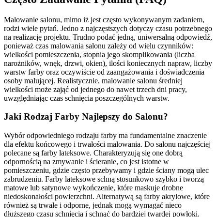
Malowanie salonu, mimo iż jest często wykonywanym zadaniem,
rodzi wiele pytań. Jedno z najczęstszych dotyczy czasu potrzebnego
na realizację projektu. Trudno podać jedną, uniwersalną odpowiedź,
ponieważ czas malowania salonu zależy od wielu czynników:
wielkości pomieszczenia, stopnia jego skomplikowania (liczba
narożników, wnęk, drzwi, okien), ilości koniecznych napraw, liczby
warstw farby oraz oczywiście od zaangażowania i doświadczenia
osoby malującej. Realistycznie, malowanie salonu średniej
wielkości może zająć od jednego do nawet trzech dni pracy,
uwzględniając czas schnięcia poszczególnych warstw.
Jaki Rodzaj Farby Najlepszy do Salonu?
Wybór odpowiedniego rodzaju farby ma fundamentalne znaczenie
dla efektu końcowego i trwałości malowania. Do salonu najczęściej
polecane są farby lateksowe. Charakteryzują się one dobrą
odpornością na zmywanie i ścieranie, co jest istotne w
pomieszczeniu, gdzie często przebywamy i gdzie ściany mogą ulec
zabrudzeniu. Farby lateksowe schną stosunkowo szybko i tworzą
matowe lub satynowe wykończenie, które maskuje drobne
niedoskonałości powierzchni. Alternatywą są farby akrylowe, które
również są trwałe i odporne, jednak mogą wymagać nieco
dłuższego czasu schnięcia i schnąć do bardziej twardej powłoki.