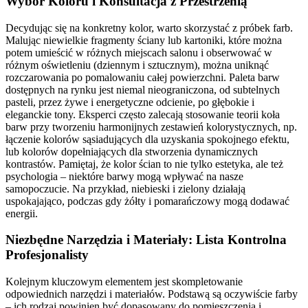
Wybór Koloru i Konsultacja z Przestrzenią
Decydując się na konkretny kolor, warto skorzystać z próbek farb.
Malując niewielkie fragmenty ściany lub kartoniki, które można
potem umieścić w różnych miejscach salonu i obserwować w
różnym oświetleniu (dziennym i sztucznym), można uniknąć
rozczarowania po pomalowaniu całej powierzchni. Paleta barw
dostępnych na rynku jest niemal nieograniczona, od subtelnych
pasteli, przez żywe i energetyczne odcienie, po głębokie i
eleganckie tony. Eksperci często zalecają stosowanie teorii koła
barw przy tworzeniu harmonijnych zestawień kolorystycznych, np.
łączenie kolorów sąsiadujących dla uzyskania spokojnego efektu,
lub kolorów dopełniających dla stworzenia dynamicznych
kontrastów. Pamiętaj, że kolor ścian to nie tylko estetyka, ale też
psychologia – niektóre barwy mogą wpływać na nasze
samopoczucie. Na przykład, niebieski i zielony działają
uspokajająco, podczas gdy żółty i pomarańczowy mogą dodawać
energii.
Niezbędne Narzędzia i Materiały: Lista Kontrolna
Profesjonalisty
Kolejnym kluczowym elementem jest skompletowanie
odpowiednich narzędzi i materiałów. Podstawą są oczywiście farby
– ich rodzaj powinien być dopasowany do pomieszczenia i