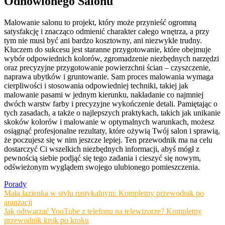
Odnowionego Salonu
Malowanie salonu to projekt, który może przynieść ogromną
satysfakcję i znacząco odmienić charakter całego wnętrza, a przy
tym nie musi być ani bardzo kosztowny, ani niezwykle trudny.
Kluczem do sukcesu jest staranne przygotowanie, które obejmuje
wybór odpowiednich kolorów, zgromadzenie niezbędnych narzędzi
oraz precyzyjne przygotowanie powierzchni ścian – czyszczenie,
naprawa ubytków i gruntowanie. Sam proces malowania wymaga
cierpliwości i stosowania odpowiedniej techniki, takiej jak
malowanie pasami w jednym kierunku, nakładanie co najmniej
dwóch warstw farby i precyzyjne wykończenie detali. Pamiętając o
tych zasadach, a także o najlepszych praktykach, takich jak unikanie
skoków kolorów i malowanie w optymalnych warunkach, możesz
osiągnąć profesjonalne rezultaty, które ożywią Twój salon i sprawią,
że poczujesz się w nim jeszcze lepiej. Ten przewodnik ma na celu
dostarczyć Ci wszelkich niezbędnych informacji, abyś mógł z
pewnością siebie podjąć się tego zadania i cieszyć się nowym,
odświeżonym wyglądem swojego ulubionego pomieszczenia.
Porady
Nawigacja
Mała łazienka w stylu rustykalnym: Kompletny przewodnik po
aranżacji
wpisu
Jak odtwarzać YouTube z telefonu na telewizorze? Kompletny
przewodnik krok po kroku