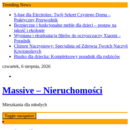
Skip
Trending News
to
S-bag dla Electrolux: Twój Sekret Czystego Domu –
content
Praktyczny Przewodnik
Bezpieczne i funkcjonalne meble dla dzieci – postaw na
jakość i ekologię
Wymiana i eksploatacja filtrów do oczyszczaczy Xiaomi –
Poradnik
Chirurg Naczyniowy: Specjalista od Zdrowia Twoich Naczyń
Krwionośnych
Biurko dla dziecka: Kompleksowy poradnik dla rodziców
czwartek, 6 sierpnia, 2026
Massive – Nieruchomości
Mieszkania dla młodych
Toggle navigation