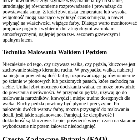
może powodować zbyt szybkie wysychanie farby na ścianie,
utrudniając jej równomierne rozprowadzenie i prowadząc do
powstawania smug. Z kolei zbyt niska temperatura lub wysoka
wilgotność mogą znacząco wydłużyć czas schnięcia, a nawet
wpłynąć na właściwości wiążące farby. Dlatego warto monitorować
prognozę pogody i wybierać dni z łagodnymi warunkami
atmosferycznymi, najlepiej poza tzw. sezonem grzewczym i
upalnym latem.
Technika Malowania Wałkiem i Pędzlem
Niezależnie od tego, czy używasz wałka, czy pędzla, kluczowe jest
zachowanie stałego kierunku ruchu. W przypadku wałka, nabieraj
na niego odpowiednią ilość farby, rozprowadzając ją równomiernie
po ścianie w pionowych lub poziomych pasach, które zachodzą na
siebie. Unikaj zbyt mocnego dociskania wałka, co może prowadzić
do powstania nierówności. W przypadku pędzla, używaj go do
malowania narożników, krawędzi i miejsc trudno dostępnych dla
wałka. Ruchy pędzla powinny być płynne i precyzyjne. Po
nałożeniu dwóch warstw farby, można przystąpić do malowania
detali, jeśli takie zaplanowano. Pamiętaj, że cierpliwość i
dokładność są kluczowe. Lepiej poświęcić więcej czasu na staranne
wykończenie niż potem żałować niedociągnięć.
Często Zadawane Pytania (FAQ)