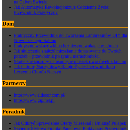
na Całym Świecie
Jak Automatyka Rewolucjonizuje Codzienne Życie:
Przewodnik Praktyczny
Dom
Praktyczny Przewodnik do Tworzenia Lambrekinów DIY dla
Nowoczesnego Salonu
Praktyczne wskazówki na bezpieczne wakacje w górach
Jak skutecznie znaleźć mieszkanie dopasowane do Twoich
potrzeb – przewodnik po rynku nieruchomości
Skuteczne sposoby na usunięcie muszek owocówek z kuchni
Jak Chirurg Naczyniowy Ratuje Życie: Przewodnik po
Leczeniu Chorób Naczyń
Partnerzy
https://www.eldecor.com.pl/
https://www.gip.net.pl
Poradnik
Jak Odkryć Sprawdzone Oferty Mieszkań i Uniknąć Pułapek
Szyjemy Stylową Firankę Panelową: Praktyczny Przewodnik