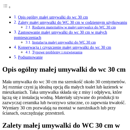
Opis ogólny małej umywalki do wc 30 cm
Zalety małej umywalki do WC 30 cm w codziennym użytkowaniu
Rodzaje materiałów w małej umywalce do WC 30 cm
Zastosowanie małej umywalki do wc 30 cm w małych
pomieszczeniach
Instalacja małej umywalki do WC 30 cm
Konserwacja i czyszczenie małej umywalki do wc 30 cm
Typowe problemy i rozwiązania
Podsumowanie
Opis ogólny małej umywalki do wc 30 cm
Mała umywalka do wc 30 cm ma szerokość około 30 centymetrów.
Jej rozmiar czyni ją idealną opcją dla małych toalet lub łazienek w
mieszkaniach. Taka umywalka składa się z misy i odpływu, które
łączą się z instalacją wodną. Materiały używane do produkcji to
zazwyczaj ceramika lub tworzywo sztuczne, co zapewnia trwałość.
Wymiary 30 cm pozwalają na montaż w narożnikach lub przy
ścianach, oszczędzając przestrzeń.
Zalety małej umywalki do WC 30 cm w