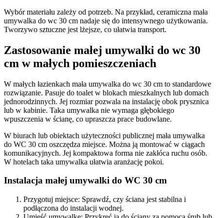
Wybór materiału zależy od potrzeb. Na przykład, ceramiczna mała
umywalka do wc 30 cm nadaje się do intensywnego użytkowania.
Tworzywo sztuczne jest lżejsze, co ułatwia transport.
Zastosowanie małej umywalki do wc 30
cm w małych pomieszczeniach
W małych łazienkach mała umywalka do wc 30 cm to standardowe
rozwiązanie. Pasuje do toalet w blokach mieszkalnych lub domach
jednorodzinnych. Jej rozmiar pozwala na instalację obok prysznica
lub w kabinie. Taka umywalka nie wymaga głębokiego
wpuszczenia w ścianę, co upraszcza prace budowlane.
W biurach lub obiektach użyteczności publicznej mała umywalka
do WC 30 cm oszczędza miejsce. Można ją montować w ciągach
komunikacyjnych. Jej kompaktowa forma nie zakłóca ruchu osób.
W hotelach taka umywalka ułatwia aranżację pokoi.
Instalacja małej umywalki do WC 30 cm
Przygotuj miejsce: Sprawdź, czy ściana jest stabilna i
podłączona do instalacji wodnej.
Umieść umywalkę: Przykręć ją do ściany za pomocą śrub lub