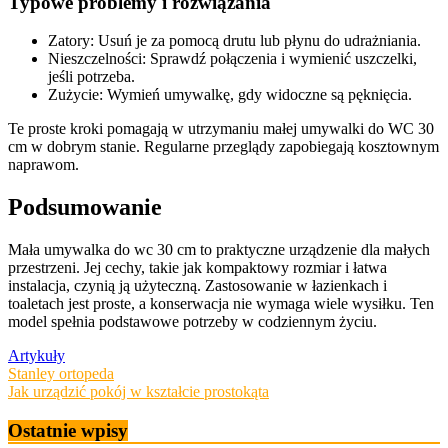
Typowe problemy i rozwiązania
Zatory: Usuń je za pomocą drutu lub płynu do udrażniania.
Nieszczelności: Sprawdź połączenia i wymienić uszczelki,
jeśli potrzeba.
Zużycie: Wymień umywalkę, gdy widoczne są pęknięcia.
Te proste kroki pomagają w utrzymaniu małej umywalki do WC 30
cm w dobrym stanie. Regularne przeglądy zapobiegają kosztownym
naprawom.
Podsumowanie
Mała umywalka do wc 30 cm to praktyczne urządzenie dla małych
przestrzeni. Jej cechy, takie jak kompaktowy rozmiar i łatwa
instalacja, czynią ją użyteczną. Zastosowanie w łazienkach i
toaletach jest proste, a konserwacja nie wymaga wiele wysiłku. Ten
model spełnia podstawowe potrzeby w codziennym życiu.
Artykuły
Nawigacja
Stanley ortopeda
Jak urządzić pokój w kształcie prostokąta
wpisu
Ostatnie wpisy