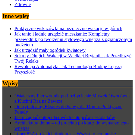
Zdrowie
Inne wpisy
Praktyczne wskazówki na bezpieczne wakacje w górach
Jak tanio i ładnie urządzić mieszkanie: Kompletny
przewodnik po tworzeniu stylowego wnętrza z ograniczonym
budżetem
Jak urządzić mały ogródek kwiatowy
Sekrety Długich Wakacji w Wielkiej Brytanii: Jak Przedłużyć
Twój Relaks
Rewolucja Automatyki: Jak Technologia Buduje Lepszą
Przyszłość
Wpisy
Ostateczny Przewodnik po Pozbyciu się Muszek Owocówek
z Kuchni Raz na Zawsze
Odkryj Idealny Ekspres do Kawy dla Domu: Praktyczne
Porady
Jak urządzić pokój dla dwóch chłopców nastolatków
Architektura domu – od projektu po klucz do wymarzonego
wnętrza
Toner 85A do jakich drukarek – Wszystko, co musisz