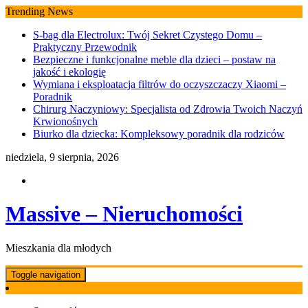
Skip
Trending News
to
S-bag dla Electrolux: Twój Sekret Czystego Domu –
content
Praktyczny Przewodnik
Bezpieczne i funkcjonalne meble dla dzieci – postaw na
jakość i ekologię
Wymiana i eksploatacja filtrów do oczyszczaczy Xiaomi –
Poradnik
Chirurg Naczyniowy: Specjalista od Zdrowia Twoich Naczyń
Krwionośnych
Biurko dla dziecka: Kompleksowy poradnik dla rodziców
niedziela, 9 sierpnia, 2026
Massive – Nieruchomości
Mieszkania dla młodych
Toggle navigation