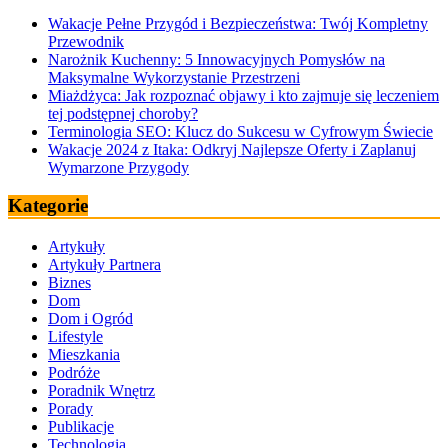
Wakacje Pełne Przygód i Bezpieczeństwa: Twój Kompletny
Przewodnik
Narożnik Kuchenny: 5 Innowacyjnych Pomysłów na
Maksymalne Wykorzystanie Przestrzeni
Miażdżyca: Jak rozpoznać objawy i kto zajmuje się leczeniem
tej podstępnej choroby?
Terminologia SEO: Klucz do Sukcesu w Cyfrowym Świecie
Wakacje 2024 z Itaka: Odkryj Najlepsze Oferty i Zaplanuj
Wymarzone Przygody
Kategorie
Artykuły
Artykuły Partnera
Biznes
Dom
Dom i Ogród
Lifestyle
Mieszkania
Podróże
Poradnik Wnętrz
Porady
Publikacje
Technologia