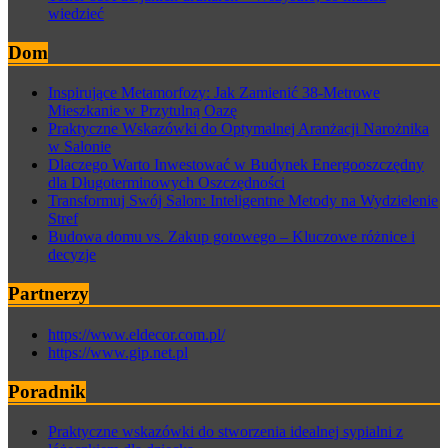
wiedzieć
Dom
Inspirujące Metamorfozy: Jak Zamienić 38-Metrowe
Mieszkanie w Przytulną Oazę
Praktyczne Wskazówki do Optymalnej Aranżacji Narożnika
w Salonie
Dlaczego Warto Inwestować w Budynek Energooszczędny
dla Długoterminowych Oszczędności
Transformuj Swój Salon: Inteligentne Metody na Wydzielenie
Stref
Budowa domu vs. Zakup gotowego – Kluczowe różnice i
decyzje
Partnerzy
https://www.eldecor.com.pl/
https://www.gip.net.pl
Poradnik
Praktyczne wskazówki do stworzenia idealnej sypialni z