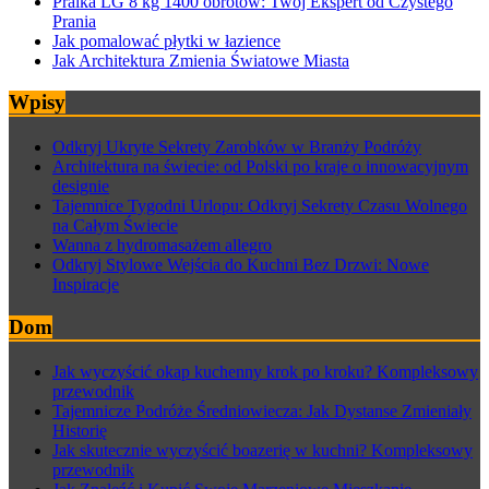
Pralka LG 8 kg 1400 obrotów: Twój Ekspert od Czystego
Prania
Jak pomalować płytki w łazience
Jak Architektura Zmienia Światowe Miasta
Wpisy
Odkryj Ukryte Sekrety Zarobków w Branży Podróży
Architektura na świecie: od Polski po kraje o innowacyjnym
designie
Tajemnice Tygodni Urlopu: Odkryj Sekrety Czasu Wolnego
na Całym Świecie
Wanna z hydromasażem allegro
Odkryj Stylowe Wejścia do Kuchni Bez Drzwi: Nowe
Inspiracje
Dom
Jak wyczyścić okap kuchenny krok po kroku? Kompleksowy
przewodnik
Tajemnicze Podróże Średniowiecza: Jak Dystanse Zmieniały
Historię
Jak skutecznie wyczyścić boazerię w kuchni? Kompleksowy
przewodnik