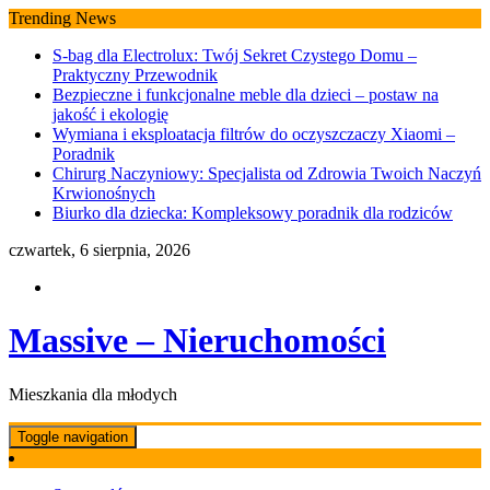
Skip
Trending News
to
S-bag dla Electrolux: Twój Sekret Czystego Domu –
content
Praktyczny Przewodnik
Bezpieczne i funkcjonalne meble dla dzieci – postaw na
jakość i ekologię
Wymiana i eksploatacja filtrów do oczyszczaczy Xiaomi –
Poradnik
Chirurg Naczyniowy: Specjalista od Zdrowia Twoich Naczyń
Krwionośnych
Biurko dla dziecka: Kompleksowy poradnik dla rodziców
czwartek, 6 sierpnia, 2026
Massive – Nieruchomości
Mieszkania dla młodych
Toggle navigation