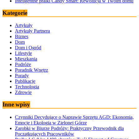
Inteligentne pralki Candy Smart: Rewolucja w Twoim domu
Kategorie
Artykuły
Artykuły Partnera
Biznes
Dom
Dom i Ogród
Lifestyle
Mieszkania
Podróże
Poradnik Wnętrz
Porady
Publikacje
Technologia
Zdrowie
Inne wpisy
Czynniki Decydujące o Naprawie Sprzętu AGD: Ekonomia,
Emocje i Ekologia w Zielonej Górze
Zarobki w Biurze Podróży: Praktyczny Przewodnik dla
Początkujących Pracowników