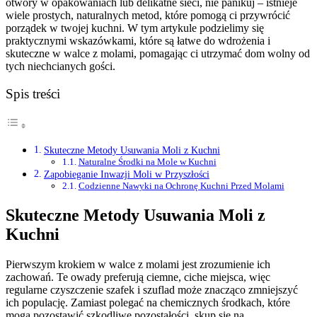
otwory w opakowaniach lub delikatne sieci, nie panikuj – istnieje
wiele prostych, naturalnych metod, które pomogą ci przywrócić
porządek w twojej kuchni. W tym artykule podzielimy się
praktycznymi wskazówkami, które są łatwe do wdrożenia i
skuteczne w walce z molami, pomagając ci utrzymać dom wolny od
tych niechcianych gości.
Spis treści
Skuteczne Metody Usuwania Moli z Kuchni
Naturalne Środki na Mole w Kuchni
Zapobieganie Inwazji Moli w Przyszłości
Codzienne Nawyki na Ochronę Kuchni Przed Molami
Skuteczne Metody Usuwania Moli z
Kuchni
Pierwszym krokiem w walce z molami jest zrozumienie ich
zachowań. Te owady preferują ciemne, ciche miejsca, więc
regularne czyszczenie szafek i szuflad może znacząco zmniejszyć
ich populację. Zamiast polegać na chemicznych środkach, które
mogą pozostawić szkodliwe pozostałości, skup się na