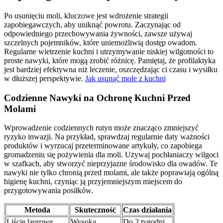
Po usunięciu moli, kluczowe jest wdrożenie strategii
zapobiegawczych, aby uniknąć powrotu. Zaczynając od
odpowiedniego przechowywania żywności, zawsze używaj
szczelnych pojemników, które uniemożliwią dostęp owadom.
Regularne wietrzenie kuchni i utrzymywanie niskiej wilgotności to
proste nawyki, które mogą zrobić różnicę. Pamiętaj, że profilaktyka
jest bardziej efektywna niż leczenie, oszczędzając ci czasu i wysiłku
w dłuższej perspektywie.
Jak usunąć mole z kuchni
Codzienne Nawyki na Ochronę Kuchni Przed
Molami
Wprowadzenie codziennych rutyn może znacząco zmniejszyć
ryzyko inwazji. Na przykład, sprawdzaj regularnie daty ważności
produktów i wyrzucaj przeterminowane artykuły, co zapobiega
gromadzeniu się pożywienia dla moli. Używaj pochłaniaczy wilgoci
w szafkach, aby stworzyć nieprzyjazne środowisko dla owadów. Te
nawyki nie tylko chronią przed molami, ale także poprawiają ogólną
higienę kuchni, czyniąc ją przyjemniejszym miejscem do
przygotowywania posiłków.
Metoda
Skuteczność
Czas działania
Liście laurowe
Wysoka
Do 2 tygodni