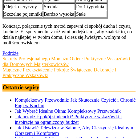
Olejek eteryczny
Średnia
Do 1 tygodnia
Szczelne pojemniki
Bardzo wysoka
Stałe
Kończąc, połączenie tych metod zapewni ci spokój ducha i czystą
kuchnię. Eksperymentuj z różnymi podejściami, aby znaleźć to, co
działa najlepiej w twoim domu, i ciesz się świeżym, wolnym od
moli środowiskiem.
Podróże
Nawigacja
Sekrety Profesjonalnego Montażu Okien: Praktyczne Wskazówki
dla Domowych Majsterkowiczów
wpisu
Magiczne Przekształcenie Pokoju: Świąteczne Dekoracje i
Praktyczne Wskazówki
Ostatnie wpisy
Kompleksowy Przewodnik: Jak Skutecznie Czyścić i Chronić
Fugi w Kuchni
Jak Wybrać Idealne Okna: Kompleksowy Przewodnik
Jak urządzić pokój studencki? Praktyczne wskazówki i
inspiracje na ograniczony budżet
Jak Ustawić Telewizor w Salonie, Aby Cieszyć się Idealnym
Obrazem i Komfortem