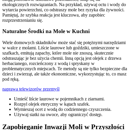
ekologicznych rozwiązaniach. Na przykład, używaj octu i wody do
wytarcia powierzchni, co odstraszy mole bez ryzyka dla żywności.
Pamiętaj, że szybka reakcja jest kluczowa, aby zapobiec
rozprzestrzenianiu się.
Naturalne Środki na Mole w Kuchni
Wiele domowych składników może stać się potężnymi narzędziami
w walce z molami. Liście laurowe lub goździki, umieszczone w
szafkach, emitują zapachy, które mole nie znoszą, skutecznie
odstraszając je bez użycia chemii. Inną opcją jest olejek z drzewa
herbacianego, rozcieńczony z wodą i spryskany w
problematycznych miejscach. Te metody są nie tylko bezpieczne dla
dzieci i zwierząt, ale także ekonomiczne, wykorzystując to, co masz
pod ręką.
naprawa telewizorów przemyśl
Umieść liście laurowe w pojemnikach z ziarnami.
Rozpyl olejek eteryczny w kątach szafek.
Wymieszaj ocet z wodą do codziennego czyszczenia.
Używaj siatki na owoce, aby ograniczyć dostęp.
Zapobieganie Inwazji Moli w Przyszłości