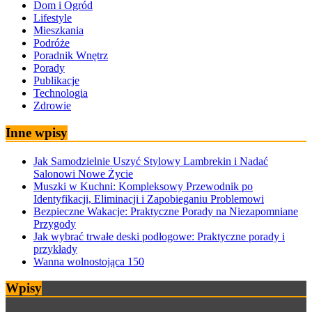
Dom i Ogród
Lifestyle
Mieszkania
Podróże
Poradnik Wnętrz
Porady
Publikacje
Technologia
Zdrowie
Inne wpisy
Jak Samodzielnie Uszyć Stylowy Lambrekin i Nadać
Salonowi Nowe Życie
Muszki w Kuchni: Kompleksowy Przewodnik po
Identyfikacji, Eliminacji i Zapobieganiu Problemowi
Bezpieczne Wakacje: Praktyczne Porady na Niezapomniane
Przygody
Jak wybrać trwałe deski podłogowe: Praktyczne porady i
przykłady
Wanna wolnostojąca 150
Wpisy