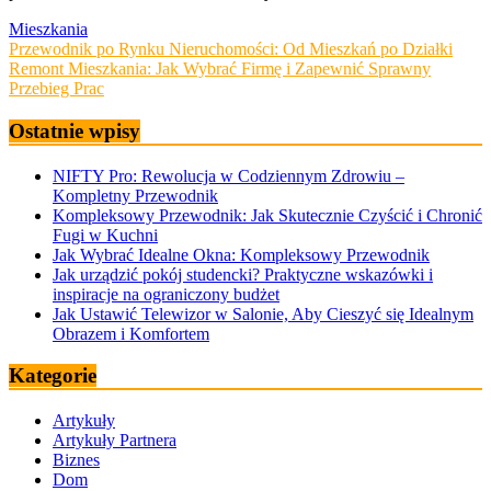
Mieszkania
Nawigacja
Przewodnik po Rynku Nieruchomości: Od Mieszkań po Działki
Remont Mieszkania: Jak Wybrać Firmę i Zapewnić Sprawny
wpisu
Przebieg Prac
Ostatnie wpisy
NIFTY Pro: Rewolucja w Codziennym Zdrowiu –
Kompletny Przewodnik
Kompleksowy Przewodnik: Jak Skutecznie Czyścić i Chronić
Fugi w Kuchni
Jak Wybrać Idealne Okna: Kompleksowy Przewodnik
Jak urządzić pokój studencki? Praktyczne wskazówki i
inspiracje na ograniczony budżet
Jak Ustawić Telewizor w Salonie, Aby Cieszyć się Idealnym
Obrazem i Komfortem
Kategorie
Artykuły
Artykuły Partnera
Biznes
Dom