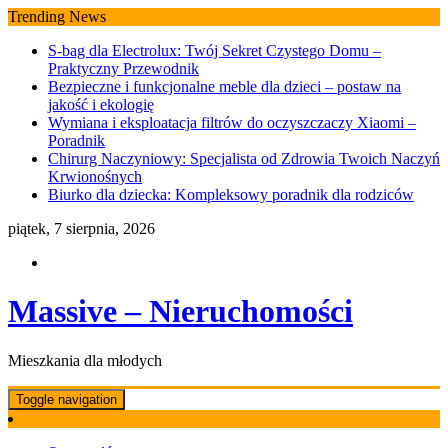
Skip
Trending News
to
S-bag dla Electrolux: Twój Sekret Czystego Domu –
content
Praktyczny Przewodnik
Bezpieczne i funkcjonalne meble dla dzieci – postaw na
jakość i ekologię
Wymiana i eksploatacja filtrów do oczyszczaczy Xiaomi –
Poradnik
Chirurg Naczyniowy: Specjalista od Zdrowia Twoich Naczyń
Krwionośnych
Biurko dla dziecka: Kompleksowy poradnik dla rodziców
piątek, 7 sierpnia, 2026
Massive – Nieruchomości
Mieszkania dla młodych
Toggle navigation