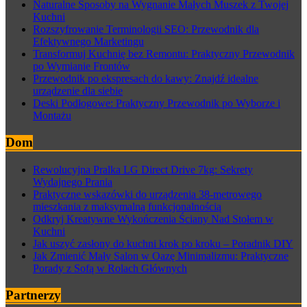
Naturalne Sposoby na Wygnanie Małych Muszek z Twojej
Kuchni
Rozszyfrowanie Terminologii SEO: Przewodnik dla
Efektywnego Marketingu
Transformuj Kuchnię bez Remontu: Praktyczny Przewodnik
po Wymianie Frontów
Przewodnik po ekspresach do kawy: Znajdź idealne
urządzenie dla siebie
Deski Podłogowe: Praktyczny Przewodnik po Wyborze i
Montażu
Dom
Rewolucyjna Pralka LG Direct Drive 7kg: Sekrety
Wydajnego Prania
Praktyczne wskazówki do urządzenia 38-metrowego
mieszkania z maksymalną funkcjonalnością
Odkryj Kreatywne Wykończenia Ściany Nad Stołem w
Kuchni
Jak uszyć zasłony do kuchni krok po kroku – Poradnik DIY
Jak Zmienić Mały Salon w Oazę Minimalizmu: Praktyczne
Porady z Sofą w Rolach Głównych
Partnerzy