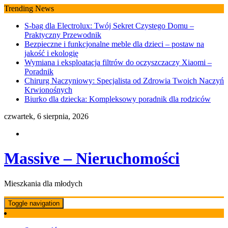
Skip
Trending News
to
S-bag dla Electrolux: Twój Sekret Czystego Domu –
content
Praktyczny Przewodnik
Bezpieczne i funkcjonalne meble dla dzieci – postaw na
jakość i ekologię
Wymiana i eksploatacja filtrów do oczyszczaczy Xiaomi –
Poradnik
Chirurg Naczyniowy: Specjalista od Zdrowia Twoich Naczyń
Krwionośnych
Biurko dla dziecka: Kompleksowy poradnik dla rodziców
czwartek, 6 sierpnia, 2026
Massive – Nieruchomości
Mieszkania dla młodych
Toggle navigation