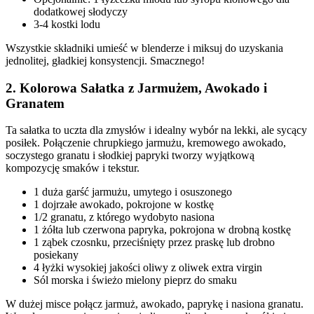
dodatkowej słodyczy
3-4 kostki lodu
Wszystkie składniki umieść w blenderze i miksuj do uzyskania
jednolitej, gładkiej konsystencji. Smacznego!
2. Kolorowa Sałatka z Jarmużem, Awokado i
Granatem
Ta sałatka to uczta dla zmysłów i idealny wybór na lekki, ale sycący
posiłek. Połączenie chrupkiego jarmużu, kremowego awokado,
soczystego granatu i słodkiej papryki tworzy wyjątkową
kompozycję smaków i tekstur.
1 duża garść jarmużu, umytego i osuszonego
1 dojrzałe awokado, pokrojone w kostkę
1/2 granatu, z którego wydobyto nasiona
1 żółta lub czerwona papryka, pokrojona w drobną kostkę
1 ząbek czosnku, przeciśnięty przez praskę lub drobno
posiekany
4 łyżki wysokiej jakości oliwy z oliwek extra virgin
Sól morska i świeżo mielony pieprz do smaku
W dużej misce połącz jarmuż, awokado, paprykę i nasiona granatu.