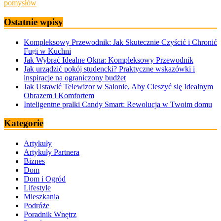
pomysłów
Ostatnie wpisy
Kompleksowy Przewodnik: Jak Skutecznie Czyścić i Chronić
Fugi w Kuchni
Jak Wybrać Idealne Okna: Kompleksowy Przewodnik
Jak urządzić pokój studencki? Praktyczne wskazówki i
inspiracje na ograniczony budżet
Jak Ustawić Telewizor w Salonie, Aby Cieszyć się Idealnym
Obrazem i Komfortem
Inteligentne pralki Candy Smart: Rewolucja w Twoim domu
Kategorie
Artykuły
Artykuły Partnera
Biznes
Dom
Dom i Ogród
Lifestyle
Mieszkania
Podróże
Poradnik Wnętrz