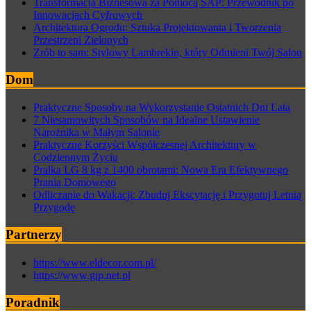
Transformacja Biznesowa za Pomocą SAP: Przewodnik po
Innowacjach Cyfrowych
Architektura Ogrodu: Sztuka Projektowania i Tworzenia
Przestrzeni Zielonych
Zrób to sam: Stylowy Lambrekin, który Odmieni Twój Salon
Dom
Praktyczne Sposoby na Wykorzystanie Ostatnich Dni Lata
7 Niesamowitych Sposobów na Idealne Ustawienie
Narożnika w Małym Salonie
Praktyczne Korzyści Współczesnej Architektury w
Codziennym Życiu
Pralka LG 8 kg z 1400 obrotami: Nowa Era Efektywnego
Prania Domowego
Odliczanie do Wakacji: Zbuduj Ekscytację i Przygotuj Letnią
Przygodę
Partnerzy
https://www.eldecor.com.pl/
https://www.gip.net.pl
Poradnik