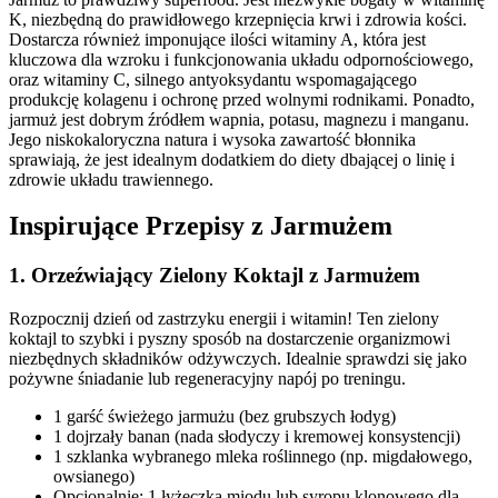
K, niezbędną do prawidłowego krzepnięcia krwi i zdrowia kości.
Dostarcza również imponujące ilości witaminy A, która jest
kluczowa dla wzroku i funkcjonowania układu odpornościowego,
oraz witaminy C, silnego antyoksydantu wspomagającego
produkcję kolagenu i ochronę przed wolnymi rodnikami. Ponadto,
jarmuż jest dobrym źródłem wapnia, potasu, magnezu i manganu.
Jego niskokaloryczna natura i wysoka zawartość błonnika
sprawiają, że jest idealnym dodatkiem do diety dbającej o linię i
zdrowie układu trawiennego.
Inspirujące Przepisy z Jarmużem
1. Orzeźwiający Zielony Koktajl z Jarmużem
Rozpocznij dzień od zastrzyku energii i witamin! Ten zielony
koktajl to szybki i pyszny sposób na dostarczenie organizmowi
niezbędnych składników odżywczych. Idealnie sprawdzi się jako
pożywne śniadanie lub regeneracyjny napój po treningu.
1 garść świeżego jarmużu (bez grubszych łodyg)
1 dojrzały banan (nada słodyczy i kremowej konsystencji)
1 szklanka wybranego mleka roślinnego (np. migdałowego,
owsianego)
Opcjonalnie: 1 łyżeczka miodu lub syropu klonowego dla