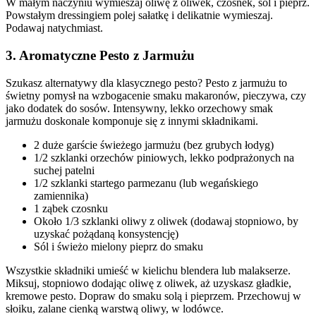
W małym naczyniu wymieszaj oliwę z oliwek, czosnek, sól i pieprz.
Powstałym dressingiem polej sałatkę i delikatnie wymieszaj.
Podawaj natychmiast.
3. Aromatyczne Pesto z Jarmużu
Szukasz alternatywy dla klasycznego pesto? Pesto z jarmużu to
świetny pomysł na wzbogacenie smaku makaronów, pieczywa, czy
jako dodatek do sosów. Intensywny, lekko orzechowy smak
jarmużu doskonale komponuje się z innymi składnikami.
2 duże garście świeżego jarmużu (bez grubych łodyg)
1/2 szklanki orzechów piniowych, lekko podprażonych na
suchej patelni
1/2 szklanki startego parmezanu (lub wegańskiego
zamiennika)
1 ząbek czosnku
Około 1/3 szklanki oliwy z oliwek (dodawaj stopniowo, by
uzyskać pożądaną konsystencję)
Sól i świeżo mielony pieprz do smaku
Wszystkie składniki umieść w kielichu blendera lub malakserze.
Miksuj, stopniowo dodając oliwę z oliwek, aż uzyskasz gładkie,
kremowe pesto. Dopraw do smaku solą i pieprzem. Przechowuj w
słoiku, zalane cienką warstwą oliwy, w lodówce.