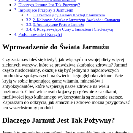
Dlaczego Jarmuż Jest Tak Pożywny?
Inspirujące Przepisy z Jarmużem
1. Orzeźwiający Zielony Koktajl z Jarmużem
2. Kolorowa Sałatka z Jarmużem, Awokado i Granatem
3. Aromatyczne Pesto z Jarmużu
4. Rozgrzewające Curry z Jarmużem i Ciecierzycą
Podsumowanie i Korzyści
Wprowadzenie do Świata Jarmużu
Czy zastanawiałeś się kiedyś, jak włączyć do swojej diety więcej
zielonych warzyw, które są prawdziwą skarbnicą zdrowia? Jarmuż,
często niedoceniany, okazuje się być jednym z najzdrowszych
produktów spożywczych na świecie. Jego głęboko zielone liście
kryją w sobie imponującą gamę witamin, minerałów i
antyoksydantów, które wspierają nasze zdrowie na wielu
poziomach. Choć wiele osób kojarzy go głównie z sałatkami,
możliwości jego kulinarnego wykorzystania są znacznie szersze.
Zapraszam do odkrycia, jak smacznie i zdrowo można przygotować
ten wszechstronny produkt.
Dlaczego Jarmuż Jest Tak Pożywny?
Jarmuż to prawdziwy superfood. Jest niezwykle bogaty w witaminę