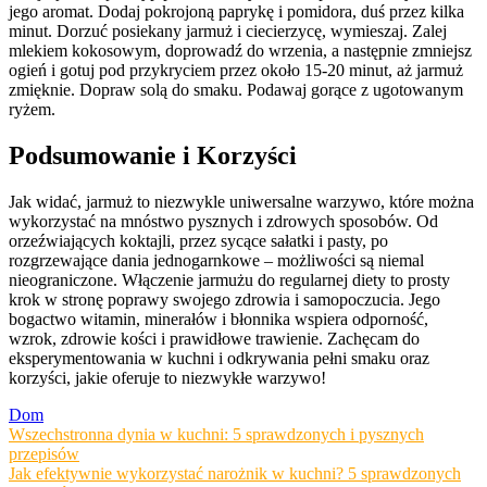
jego aromat. Dodaj pokrojoną paprykę i pomidora, duś przez kilka
minut. Dorzuć posiekany jarmuż i ciecierzycę, wymieszaj. Zalej
mlekiem kokosowym, doprowadź do wrzenia, a następnie zmniejsz
ogień i gotuj pod przykryciem przez około 15-20 minut, aż jarmuż
zmięknie. Dopraw solą do smaku. Podawaj gorące z ugotowanym
ryżem.
Podsumowanie i Korzyści
Jak widać, jarmuż to niezwykle uniwersalne warzywo, które można
wykorzystać na mnóstwo pysznych i zdrowych sposobów. Od
orzeźwiających koktajli, przez sycące sałatki i pasty, po
rozgrzewające dania jednogarnkowe – możliwości są niemal
nieograniczone. Włączenie jarmużu do regularnej diety to prosty
krok w stronę poprawy swojego zdrowia i samopoczucia. Jego
bogactwo witamin, minerałów i błonnika wspiera odporność,
wzrok, zdrowie kości i prawidłowe trawienie. Zachęcam do
eksperymentowania w kuchni i odkrywania pełni smaku oraz
korzyści, jakie oferuje to niezwykłe warzywo!
Dom
Nawigacja
Wszechstronna dynia w kuchni: 5 sprawdzonych i pysznych
przepisów
wpisu
Jak efektywnie wykorzystać narożnik w kuchni? 5 sprawdzonych