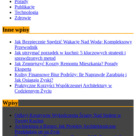
Porady
Publikacje
Technologia
Zdrowie
Inne wpisy
Jak Bezpiecznie Spędzić Wakacje Nad Wodą: Kompleksowy
Przewodnik
Jak utrzymać porządek w kuchni: 5 kluczowych strategii i
sprawdzonych metod
Jak Zmniejszyć Koszty Remontu Mieszkania? Porady
Eksperta
Kulisy Finansowe Biur Podróży: Ile Naprawdę Zarabiają i
Jak Osiągają Zyski?
Praktyczne Korzyści Współczesnej Architektury w
Codziennym Życiu
Wpisy
Odkryj Kreatywne Wykończenia Ściany Nad Stołem w
Twojej Kuchni
Architektura a Biznes: Jak Projekty Architektoniczne
Przekładają się na Zysk