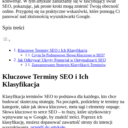
konwersje. W tym artykule zanurzamy się w fascynujący świat
SEO, pokazując, jak proste kroki mogą zmienić Twoją obecność
online. Przygotuj się na praktyczne wskazówki, które pomogą Ci
panować nad złożonością wyszukiwarki Google.
Spis treści
Kluczowe Terminy SEO i Ich Klasyfikacja
Czym Są Podstawowe Słowa Kluczowe w SEO?
Jak Odkrywać Ukryty Potencjał w Optymalizacji SEO
Zaawansowane Strategie Klasyfikacji Terminów
Kluczowe Terminy SEO i Ich
Klasyfikacja
Klasyfikacja terminów SEO to podstawa dla każdego, kto chce
budować skuteczną strategię. Na początek, podzielmy te terminy na
kategorie, takie jak słowa kluczowe, meta tagi i elementy onpage.
Słowa kluczowe to serce SEO – to frazy, które użytkownicy
wpisywane są w Google, by znaleźć treści. Poprzez ich
klasyfikację, możesz dopasować zawartość strony do intencji
wyszukiwania.
przejdź do artykułu