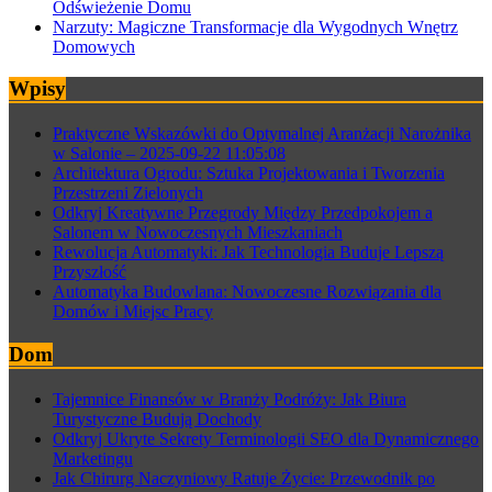
Odświeżenie Domu
Narzuty: Magiczne Transformacje dla Wygodnych Wnętrz
Domowych
Wpisy
Praktyczne Wskazówki do Optymalnej Aranżacji Narożnika
w Salonie – 2025-09-22 11:05:08
Architektura Ogrodu: Sztuka Projektowania i Tworzenia
Przestrzeni Zielonych
Odkryj Kreatywne Przegrody Między Przedpokojem a
Salonem w Nowoczesnych Mieszkaniach
Rewolucja Automatyki: Jak Technologia Buduje Lepszą
Przyszłość
Automatyka Budowlana: Nowoczesne Rozwiązania dla
Domów i Miejsc Pracy
Dom
Tajemnice Finansów w Branży Podróży: Jak Biura
Turystyczne Budują Dochody
Odkryj Ukryte Sekrety Terminologii SEO dla Dynamicznego
Marketingu
Jak Chirurg Naczyniowy Ratuje Życie: Przewodnik po