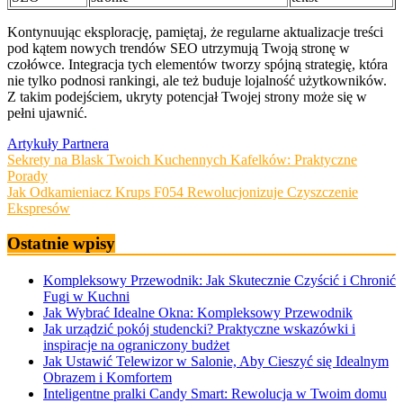
Kontynuując eksplorację, pamiętaj, że regularne aktualizacje treści
pod kątem nowych trendów SEO utrzymują Twoją stronę w
czołówce. Integracja tych elementów tworzy spójną strategię, która
nie tylko podnosi rankingi, ale też buduje lojalność użytkowników.
Z takim podejściem, ukryty potencjał Twojej strony może się w
pełni ujawnić.
Artykuły Partnera
Nawigacja
Sekrety na Blask Twoich Kuchennych Kafelków: Praktyczne
Porady
wpisu
Jak Odkamieniacz Krups F054 Rewolucjonizuje Czyszczenie
Ekspresów
Ostatnie wpisy
Kompleksowy Przewodnik: Jak Skutecznie Czyścić i Chronić
Fugi w Kuchni
Jak Wybrać Idealne Okna: Kompleksowy Przewodnik
Jak urządzić pokój studencki? Praktyczne wskazówki i
inspiracje na ograniczony budżet
Jak Ustawić Telewizor w Salonie, Aby Cieszyć się Idealnym
Obrazem i Komfortem
Inteligentne pralki Candy Smart: Rewolucja w Twoim domu