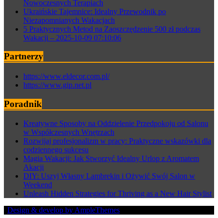
Nowoczesnych Terapiach
Ukraińskie Tajemnice: Idealny Przewodnik po
Niezapomnianych Wakacjach
5 Praktycznych Metod na Zaoszczędzenie 500 zł podczas
Wakacji – 2025-10-09 07:10:06
Partnerzy
https://www.eldecor.com.pl/
https://www.gip.net.pl
Poradnik
Kreatywne Sposoby na Oddzielenie Przedpokoju od Salonu
w Współczesnych Wnętrzach
Rozwijaj profesjonalizm w pracy: Praktyczne wskazówki dla
codziennego sukcesu
Magia Wakacji: Jak Stworzyć Idealny Urlop z Aromatem
Akacji
DIY: Uszyj Własny Lambrekin i Ożywić Swój Salon w
Weekend
Unleash Hidden Strategies for Thriving as a New Hair Stylist
|
Design & develop by AmpleThemes