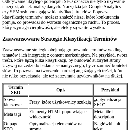
Odkrywanie ukrytego potencjału SEO oznacza nie tylko używanie
narzędzi, ale też analizę danych. Narzędzia jak Google Analytics
czy SEMrush pomagają w identyfikacji trendów. Poprzez
klasyfikację terminów, możesz znaleźć nisze, które konkurencja
pomija, co prowadzi do wzrostu organicznego ruchu. To proces,
który wymaga cierpliwości, ale efekty są warte wysiłku.
Zaawansowane Strategie Klasyfikacji Terminów
Zaawansowane strategie obejmują grupowanie terminów według
tematów i ich integrację z content marketingiem. Na przykład, twórz
treści, które łączą kilka klasyfikacji, by budować autorytet strony.
Używaj narzędzi do badania semantycznego, by zrozumieć kontekst
słów. To pozwala na tworzenie bardziej angażujących treści, które
nie tylko przyciągają, ale też zatrzymują użytkowników na dłużej.
Termin
Opis
Przykład
SEO
Słowa
„optymalizacja
Frazy, które użytkownicy szukają
kluczowe
SEO”
Elementy HTML poprawiające
Meta title i
Meta tagi
widoczność
description
Onpage
Optymalizacja elementów na
Nagłówki i alt
SEO
stronie
tekst