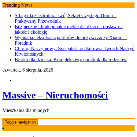
Skip
Trending News
to
S-bag dla Electrolux: Twój Sekret Czystego Domu –
content
Praktyczny Przewodnik
Bezpieczne i funkcjonalne meble dla dzieci – postaw na
jakość i ekologię
Wymiana i eksploatacja filtrów do oczyszczaczy Xiaomi –
Poradnik
Chirurg Naczyniowy: Specjalista od Zdrowia Twoich Naczyń
Krwionośnych
Biurko dla dziecka: Kompleksowy poradnik dla rodziców
czwartek, 6 sierpnia, 2026
Massive – Nieruchomości
Mieszkania dla młodych
Toggle navigation