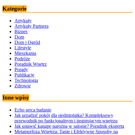
Kategorie
Artykuły
Artykuły Partnera
Biznes
Dom
Dom i Ogród
Lifestyle
Mieszkania
Podróże
Poradnik Wnętrz
Porady
Publikacje
Technologia
Zdrowie
Inne wpisy
Echo serca badanie
Jak urządzić pokój dla siedmiolatka? Kompleksowy
przewodnik po funkcjonalnym i inspirującym wnętrzu
Jak ustawić kanapę narożną w salonie? Poradnik eksperta
Metamorfoza Wnętrza: Tanie i Efektywne Sposoby na