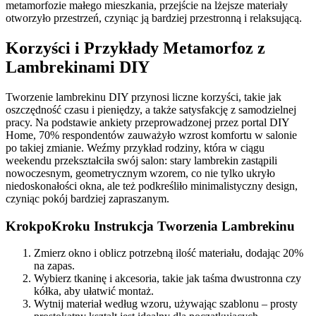
metamorfozie małego mieszkania, przejście na lżejsze materiały
otworzyło przestrzeń, czyniąc ją bardziej przestronną i relaksującą.
Korzyści i Przykłady Metamorfoz z
Lambrekinami DIY
Tworzenie lambrekinu DIY przynosi liczne korzyści, takie jak
oszczędność czasu i pieniędzy, a także satysfakcję z samodzielnej
pracy. Na podstawie ankiety przeprowadzonej przez portal DIY
Home, 70% respondentów zauważyło wzrost komfortu w salonie
po takiej zmianie. Weźmy przykład rodziny, która w ciągu
weekendu przekształciła swój salon: stary lambrekin zastąpili
nowoczesnym, geometrycznym wzorem, co nie tylko ukryło
niedoskonałości okna, ale też podkreśliło minimalistyczny design,
czyniąc pokój bardziej zapraszanym.
KrokpoKroku Instrukcja Tworzenia Lambrekinu
Zmierz okno i oblicz potrzebną ilość materiału, dodając 20%
na zapas.
Wybierz tkaninę i akcesoria, takie jak taśma dwustronna czy
kółka, aby ułatwić montaż.
Wytnij materiał według wzoru, używając szablonu – prosty