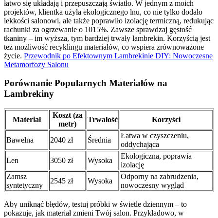
łatwo się układają i przepuszczają światło. W jednym z moich
projektów, klientka użyła ekologicznego lnu, co nie tylko dodało
lekkości salonowi, ale także poprawiło izolację termiczną, redukując
rachunki za ogrzewanie o 1015%. Zawsze sprawdzaj gęstość
tkaniny – im wyższa, tym bardziej trwały lambrekin. Korzyścią jest
też możliwość recyklingu materiałów, co wspiera zrównoważone
życie.
Przewodnik po Efektownym Lambrekinie DIY: Nowoczesne
Metamorfozy Salonu
Porównanie Popularnych Materiałów na
Lambrekiny
Koszt (za
Materiał
Trwałość
Korzyści
metr)
Łatwa w czyszczeniu,
Bawełna
2040 zł
Średnia
oddychająca
Ekologiczna, poprawia
Len
3050 zł
Wysoka
izolację
Zamsz
Odporny na zabrudzenia,
2545 zł
Wysoka
syntetyczny
nowoczesny wygląd
Aby uniknąć błędów, testuj próbki w świetle dziennym – to
pokazuje, jak materiał zmieni Twój salon. Przykładowo, w