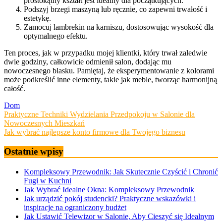
prostokątny kształt jest idealny dla początkujących.
Podszyj brzegi maszyną lub ręcznie, co zapewni trwałość i
estetykę.
Zamocuj lambrekin na karniszu, dostosowując wysokość dla
optymalnego efektu.
Ten proces, jak w przypadku mojej klientki, który trwał zaledwie
dwie godziny, całkowicie odmienił salon, dodając mu
nowoczesnego blasku. Pamiętaj, że eksperymentowanie z kolorami
może podkreślić inne elementy, takie jak meble, tworząc harmonijną
całość.
Dom
Nawigacja
Praktyczne Techniki Wydzielania Przedpokoju w Salonie dla
Nowoczesnych Mieszkań
wpisu
Jak wybrać najlepsze konto firmowe dla Twojego biznesu
Ostatnie wpisy
Kompleksowy Przewodnik: Jak Skutecznie Czyścić i Chronić
Fugi w Kuchni
Jak Wybrać Idealne Okna: Kompleksowy Przewodnik
Jak urządzić pokój studencki? Praktyczne wskazówki i
inspiracje na ograniczony budżet
Jak Ustawić Telewizor w Salonie, Aby Cieszyć się Idealnym