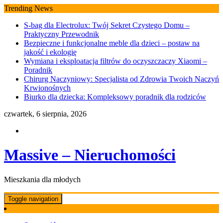
Skip
Trending News
to
S-bag dla Electrolux: Twój Sekret Czystego Domu –
content
Praktyczny Przewodnik
Bezpieczne i funkcjonalne meble dla dzieci – postaw na
jakość i ekologię
Wymiana i eksploatacja filtrów do oczyszczaczy Xiaomi –
Poradnik
Chirurg Naczyniowy: Specjalista od Zdrowia Twoich Naczyń
Krwionośnych
Biurko dla dziecka: Kompleksowy poradnik dla rodziców
czwartek, 6 sierpnia, 2026
Massive – Nieruchomości
Mieszkania dla młodych
Toggle navigation