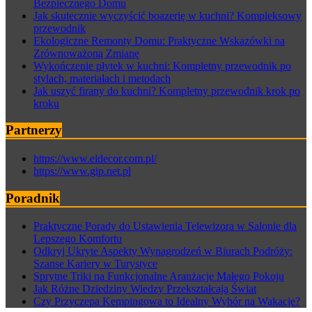
Bezpiecznego Domu
Jak skutecznie wyczyścić boazerię w kuchni? Kompleksowy
przewodnik
Ekologiczne Remonty Domu: Praktyczne Wskazówki na
Zrównoważoną Zmianę
Wykończenie płytek w kuchni: Kompletny przewodnik po
stylach, materiałach i metodach
Jak uszyć firany do kuchni? Kompletny przewodnik krok po
kroku
Partnerzy
https://www.eldecor.com.pl/
https://www.gip.net.pl
Poradnik
Praktyczne Porady do Ustawienia Telewizora w Salonie dla
Lepszego Komfortu
Odkryj Ukryte Aspekty Wynagrodzeń w Biurach Podróży:
Szanse Kariery w Turystyce
Sprytne Triki na Funkcjonalne Aranżacje Małego Pokoju
Jak Różne Dziedziny Wiedzy Przekształcają Świat
Czy Przyczepa Kempingowa to Idealny Wybór na Wakacje?