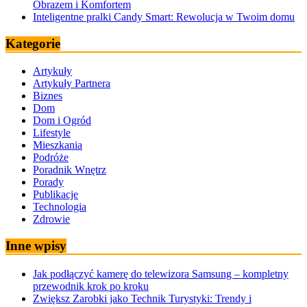
Obrazem i Komfortem
Inteligentne pralki Candy Smart: Rewolucja w Twoim domu
Kategorie
Artykuły
Artykuły Partnera
Biznes
Dom
Dom i Ogród
Lifestyle
Mieszkania
Podróże
Poradnik Wnętrz
Porady
Publikacje
Technologia
Zdrowie
Inne wpisy
Jak podłączyć kamerę do telewizora Samsung – kompletny
przewodnik krok po kroku
Zwiększ Zarobki jako Technik Turystyki: Trendy i